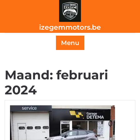
Skip
to
content
izegemmotors.be
Menu
Maand:
februari
2024