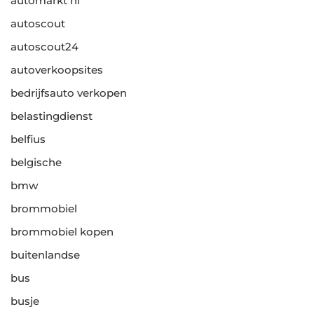
automarkt nl
autoscout
autoscout24
autoverkoopsites
bedrijfsauto verkopen
belastingdienst
belfius
belgische
bmw
brommobiel
brommobiel kopen
buitenlandse
bus
busje