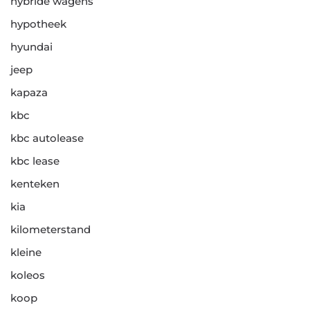
hybride wagens
hypotheek
hyundai
jeep
kapaza
kbc
kbc autolease
kbc lease
kenteken
kia
kilometerstand
kleine
koleos
koop