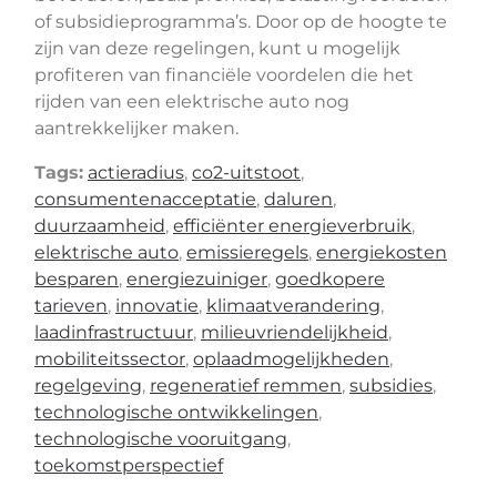
of subsidieprogramma’s. Door op de hoogte te
zijn van deze regelingen, kunt u mogelijk
profiteren van financiële voordelen die het
rijden van een elektrische auto nog
aantrekkelijker maken.
Tags:
actieradius
,
co2-uitstoot
,
consumentenacceptatie
,
daluren
,
duurzaamheid
,
efficiënter energieverbruik
,
elektrische auto
,
emissieregels
,
energiekosten
besparen
,
energiezuiniger
,
goedkopere
tarieven
,
innovatie
,
klimaatverandering
,
laadinfrastructuur
,
milieuvriendelijkheid
,
mobiliteitssector
,
oplaadmogelijkheden
,
regelgeving
,
regeneratief remmen
,
subsidies
,
technologische ontwikkelingen
,
technologische vooruitgang
,
toekomstperspectief