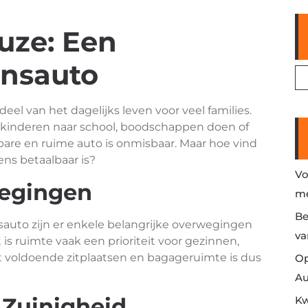
uze: Een
nsauto
eel van het dagelijks leven voor veel families.
 kinderen naar school, boodschappen doen of
bare en ruime auto is onmisbaar. Maar hoe vind
ns betaalbaar is?
Vo
wegingen
me
Be
sauto zijn er enkele belangrijke overwegingen
va
is ruimte vaak een prioriteit voor gezinnen,
met voldoende zitplaatsen en bagageruimte is dus
Op
Au
 Zuinigheid
Kw