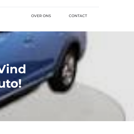
OVER ONS
CONTACT
 Vind
uto!