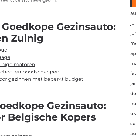
voer voor uw hele gezin.
au
ju
 Goedkope Gezinsauto:
ju
en Zuinig
me
oud
ap
gage
ma
uinige motoren
ls school en boodschappen
fe
voor gezinnen met beperkt budget
ja
de
oedkope Gezinsauto:
no
ok
r Belgische Kopers
se
au