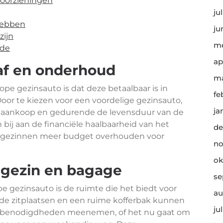
voorzieningen
ju
hebben
ju
zijn
me
ode
ap
af en onderhoud
ma
pe gezinsauto is dat deze betaalbaar is in
fe
oor te kiezen voor een voordelige gezinsauto,
ja
e aankoop en gedurende de levensduur van de
bij aan de financiële haalbaarheid van het
de
r gezinnen meer budget overhouden voor
no
ok
 gezin en bagage
se
 gezinsauto is de ruimte die het biedt voor
au
de zitplaatsen en een ruime kofferbak kunnen
ju
un benodigdheden meenemen, of het nu gaat om