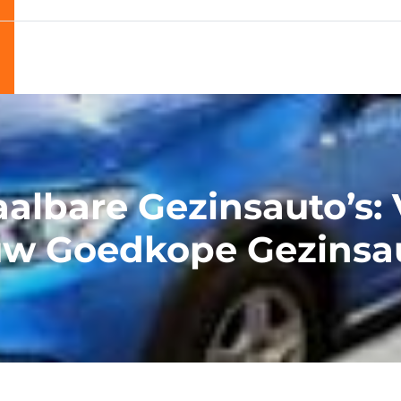
albare Gezinsauto’s:
w Goedkope Gezinsa