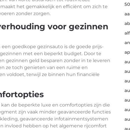
50
 maakt het gemakkelijk en efficiënt om zich te
 voeren zonder zorgen.
a
ab
tverhouding voor gezinnen
al
an
n een goedkope gezinsauto is de goede prijs-
ap
r gezinnen met een beperkt budget. Door te
en gezinnen geld besparen zonder in te leveren
au
nnen ze toch genieten van een ruime en
au
 voldoet, terwijl ze binnen hun financiële
au
au
fortopties
au
kan de beperkte luxe en comfortopties zijn die
au
jssegment zijn vaak minder geavanceerde functies
 bekleding, geavanceerde infotainmentsystemen
au
kan invloed hebben op het algemene rijcomfort
au