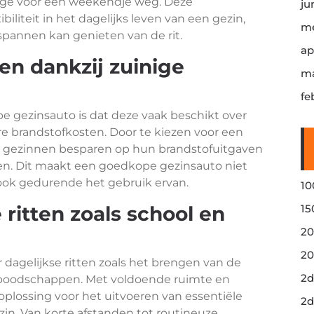
age voor een weekendje weg. Deze
ju
biliteit in het dagelijks leven van een gezin,
me
pannen kan genieten van de rit.
ap
en dankzij zuinige
ma
fe
 gezinsauto is dat deze vaak beschikt over
re brandstofkosten. Door te kiezen voor een
n gezinnen besparen op hun brandstofuitgaven
ijden. Dit maakt een goedkope gezinsauto niet
 ook gedurende het gebruik ervan.
10
 ritten zoals school en
15
20
20
 dagelijkse ritten zoals het brengen van de
2d
 boodschappen. Met voldoende ruimte en
oplossing voor het uitvoeren van essentiële
2d
zin. Van korte afstanden tot routineuze