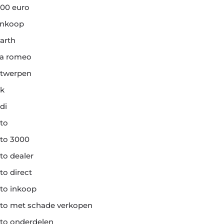
00 euro
ankoop
arth
fa romeo
twerpen
k
di
to
to 3000
to dealer
to direct
to inkoop
to met schade verkopen
to onderdelen