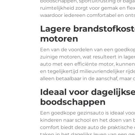
boodschappen, sportuitrusting of bag
ruimtelijkheid zorgt voor gemak en flexi
waardoor iedereen comfortabel en onts
Lagere brandstofkost
motoren
Een van de voordelen van een goedkope
zuinige motoren, wat resulteert in lage
auto met een efficiënte motor, kunne
en tegelijkertijd milieuvriendelijker r
alleen betaalbaar in de aanschaf, maar
Ideaal voor dagelijkse
boodschappen
Een goedkope gezinsauto is ideaal voor
kinderen naar school en het doen van
comfort biedt deze auto de praktische 
taken in het dagelijks leven van een ge