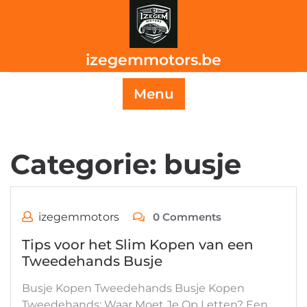
Skip
to
content
izegemmotors.be
Menu
Categorie:
busje
izegemmotors
0 Comments
Tips voor het Slim Kopen van een
Tweedehands Busje
Busje Kopen Tweedehands Busje Kopen
Tweedehands: Waar Moet Je Op Letten? Een