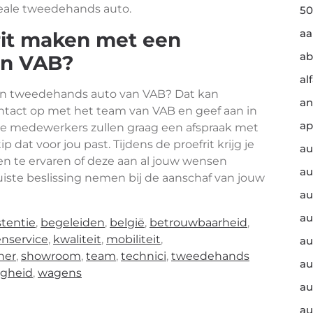
deale tweedehands auto.
50
a
rit maken met een
ab
an VAB?
al
een tweedehands auto van VAB? Dat kan
an
tact op met het team van VAB en geef aan in
ap
ze medewerkers zullen graag een afspraak met
p dat voor jou past. Tijdens de proefrit krijg je
au
en te ervaren of deze aan al jouw wensen
au
uiste beslissing nemen bij de aanschaf van jouw
au
au
stentie
,
begeleiden
,
belgië
,
betrouwbaarheid
,
enservice
,
kwaliteit
,
mobiliteit
,
au
ner
,
showroom
,
team
,
technici
,
tweedehands
au
ligheid
,
wagens
au
au