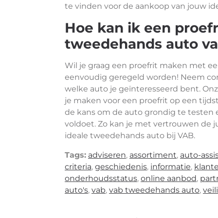
te vinden voor de aankoop van jouw i
Hoe kan ik een proef
tweedehands auto v
Wil je graag een proefrit maken met 
eenvoudig geregeld worden! Neem con
welke auto je geïnteresseerd bent. On
je maken voor een proefrit op een tijdsti
de kans om de auto grondig te testen 
voldoet. Zo kan je met vertrouwen de j
ideale tweedehands auto bij VAB.
Tags:
adviseren
,
assortiment
,
auto-assi
criteria
,
geschiedenis
,
informatie
,
klant
onderhoudsstatus
,
online aanbod
,
part
auto's
,
vab
,
vab tweedehands auto
,
vei