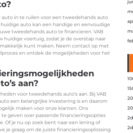
ju
to?
me
ge auto in te ruilen voor een tweedehands auto
ap
je huidige auto kan een handige en eenvoudige
ma
euwe tweedehands auto te financieren. VAB
uw huidige voertuig, zodat je de overstap naar
fe
emakkelijk kunt maken. Neem contact op met
uilproces en ontdek de mogelijkheden voor het
cieringsmogelijkheden
10
to’s aan?
15
jkheden voor tweedehands auto’s aan. Bij VAB
20
uto een belangrijke investering is en daarom
20
ogelijk maken voor onze klanten. Ons
 te geven over passende financieringsopties
2d
ie. Of je nu op zoek bent naar een lening of
2d
e je graag om de juiste financieringsoplossing