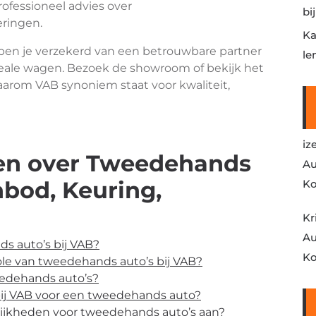
ofessioneel advies over
bi
eringen.
Ka
en je verzekerd van een betrouwbare partner
le
ideale wagen. Bezoek de showroom of bekijk het
arom VAB synoniem staat voor kwaliteit,
iz
gen over Tweedehands
Au
nbod, Keuring,
Ko
Kr
Au
s auto’s bij VAB?
Ko
ole van tweedehands auto’s bij VAB?
eedehands auto’s?
 bij VAB voor een tweedehands auto?
lijkheden voor tweedehands auto’s aan?