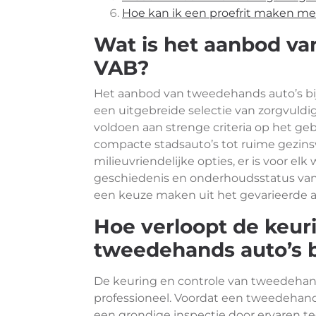
Hoe kan ik een proefrit maken m
Wat is het aanbod va
VAB?
Het aanbod van tweedehands auto’s bij 
een uitgebreide selectie van zorgvuld
voldoen aan strenge criteria op het ge
compacte stadsauto’s tot ruime gezin
milieuvriendelijke opties, er is voor elk
geschiedenis en onderhoudsstatus van
een keuze maken uit het gevarieerde a
Hoe verloopt de keur
tweedehands auto’s b
De keuring en controle van tweedehands
professioneel. Voordat een tweedehan
een grondige inspectie door ervaren tec