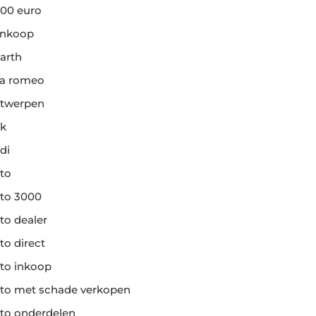
00 euro
ankoop
arth
fa romeo
twerpen
k
di
to
to 3000
to dealer
to direct
to inkoop
to met schade verkopen
to onderdelen