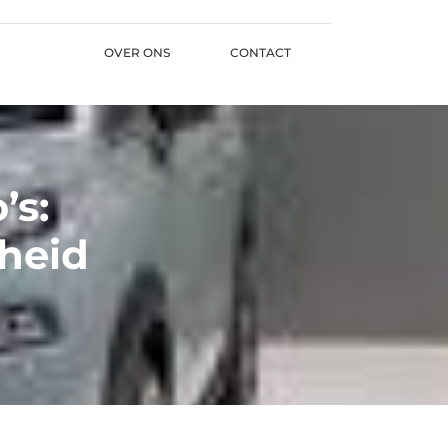
OVER ONS
CONTACT
’s:
heid