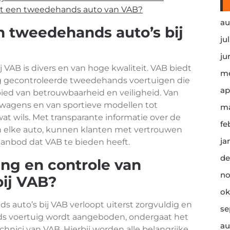
et een tweedehands auto van VAB?
au
n tweedehands auto’s bij
ju
ju
VAB is divers en van hoge kwaliteit. VAB biedt
me
ig gecontroleerde tweedehands voertuigen die
ap
bied van betrouwbaarheid en veiligheid. Van
swagens en van sportieve modellen tot
ma
 wat wils. Met transparante informatie over de
fe
 elke auto, kunnen klanten met vertrouwen
ja
anbod dat VAB te bieden heeft.
de
ing en controle van
no
ij VAB?
ok
 auto’s bij VAB verloopt uiterst zorgvuldig en
se
ds voertuig wordt aangeboden, ondergaat het
au
hnici van VAB. Hierbij worden alle belangrijke