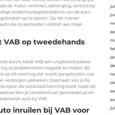
oals de motor, remmen, ophanging, verlichting
ju
lledige onderhoudsgeschiedenis van de auto
ju
gebreken op te sporen. Op die manier
me
uto die zij aanbieden voldoet aan hoge
ap
dt VAB op tweedehands
ma
fe
ja
nds auto’s, biedt VAB een uitgebreid pakket
de
ng zo probleemloos mogelijk te maken. Bij
tie op elk voertuig dat wordt aangeboden, wat
no
an verborgen gebreken. Daarnaast kan je bij
ok
ie-optie die extra bescherming biedt naast de
se
garanties ben je verzekerd van gemoedsrust en
eedehands auto bij VAB.
au
ju
uto inruilen bij VAB voor