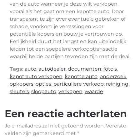
van de auto wanneer je deze wilt verkopen,
vooral als het gaat om een kapotte auto. Door
transparant te zijn over eventuele gebreken of
schade, voorkom je verrassingen voor
potentiële kopers en bouw je vertrouwen op.
Eerlijkheid duurt het langst en kan uiteindelijk
leiden tot een soepelere verkooptransactie
waarbij beide partijen tevreden zijn met de deal.
Tags:
auto
,
autodealer
,
documenten
,
foto's
,
kapot auto verkopen
,
kapotte auto
,
onderzoek
,
opkopers
,
opties
,
particuliere verkoop
,
reiniging
,
sleutels
,
sloopauto
,
verkopen
,
waarde
Een reactie achterlaten
Je e-mailadres zal niet getoond worden.
Vereiste
velden zijn gemarkeerd met
*