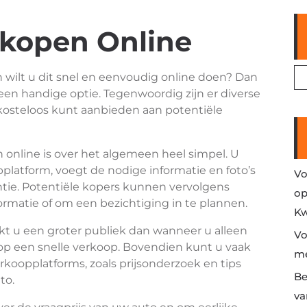
rkopen Online
n wilt u dit snel en eenvoudig online doen? Dan
 een handige optie. Tegenwoordig zijn er diverse
kosteloos kunt aanbieden aan potentiële
 online is over het algemeen heel simpel. U
latform, voegt de nodige informatie en foto’s
Vo
ntie. Potentiële kopers kunnen vervolgens
op
matie of om een bezichtiging in te plannen.
Kw
kt u een groter publiek dan wanneer u alleen
Vo
s op een snelle verkoop. Bovendien kunt u vaak
me
koopplatforms, zoals prijsonderzoek en tips
Be
to.
va