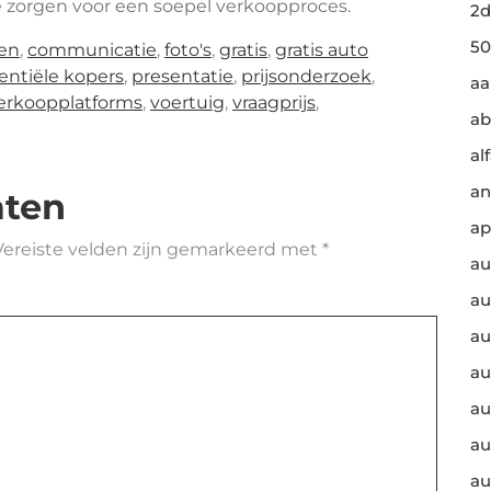
ie zorgen voor een soepel verkoopproces.
2d
50
en
,
communicatie
,
foto's
,
gratis
,
gratis auto
entiële kopers
,
presentatie
,
prijsonderzoek
,
a
erkoopplatforms
,
voertuig
,
vraagprijs
,
ab
al
an
aten
ap
Vereiste velden zijn gemarkeerd met
*
au
au
au
au
au
au
au