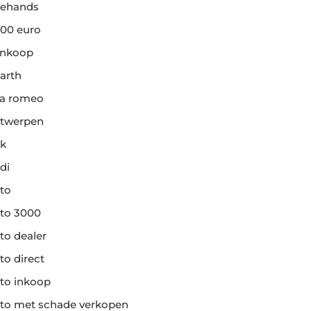
ehands
00 euro
ankoop
arth
fa romeo
twerpen
k
di
to
to 3000
to dealer
to direct
to inkoop
to met schade verkopen