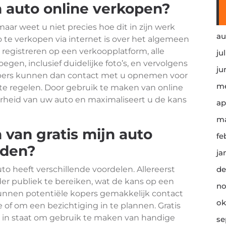
n auto online verkopen?
maar weet u niet precies hoe dit in zijn werk
au
 te verkopen via internet is over het algemeen
 registreren op een verkoopplatform, alle
ju
egen, inclusief duidelijke foto’s, en vervolgens
ju
kopers kunnen dan contact met u opnemen voor
me
 te regelen. Door gebruik te maken van online
rheid van uw auto en maximaliseert u de kans
ap
ma
 van gratis mijn auto
fe
eden?
ja
to heeft verschillende voordelen. Allereerst
de
er publiek te bereiken, wat de kans op een
no
kunnen potentiële kopers gemakkelijk contact
ok
of om een bezichtiging in te plannen. Gratis
k in staat om gebruik te maken van handige
se