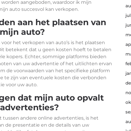
ms worden aangeboden, waardoor ik mijn
au
mijn auto succesvol kan verkopen.
ju
nden aan het plaatsen van
ju
 mijn auto?
me
s voor het verkopen van auto’s is het plaatsen
ap
Dit betekent dat u geen kosten hoeft te betalen
ma
le kopers. Echter, sommige platforms bieden
moten van uw advertentie of het uitlichten ervan
fe
k om de voorwaarden van het specifieke platform
ja
e te zijn van eventuele kosten die verbonden
de
ie voor uw auto.
no
gen dat mijn auto opvalt
ok
 advertenties?
se
 tussen andere online advertenties, is het
au
n de presentatie en de details van uw