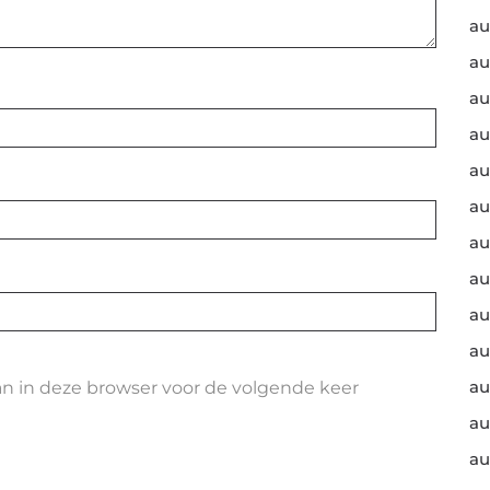
au
au
au
au
au
au
au
au
au
au
au
an in deze browser voor de volgende keer
au
au