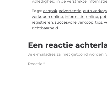
volledigheid in de verstrekte informat
Tags:
aanpak
,
advertentie
,
auto verkop
verkopen online
,
informatie
,
online
,
pot
registreren
,
succesvolle verkoop
,
tips
,
v
zichtbaarheid
Een reactie achterl
Je e-mailadres zal niet getoond worden.
Reactie
*