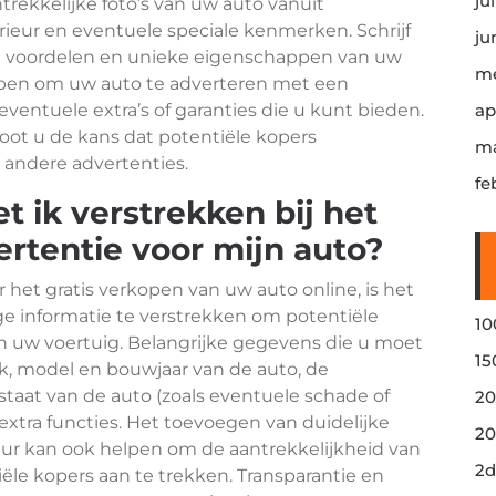
ju
ntrekkelijke foto’s van uw auto vanuit
erieur en eventuele speciale kenmerken. Schrijf
ju
e voordelen en unieke eigenschappen van uw
me
lpen om uw auto te adverteren met een
eventuele extra’s of garanties die u kunt bieden.
ap
root u de kans dat potentiële kopers
ma
 andere advertenties.
fe
 ik verstrekken bij het
ertentie voor mijn auto?
 het gratis verkopen van uw auto online, is het
e informatie te verstrekken om potentiële
10
an uw voertuig. Belangrijke gegevens die u moet
15
k, model en bouwjaar van de auto, de
staat van de auto (zoals eventuele schade of
20
extra functies. Het toevoegen van duidelijke
20
rieur kan ook helpen om de aantrekkelijkheid van
2d
ële kopers aan te trekken. Transparantie en