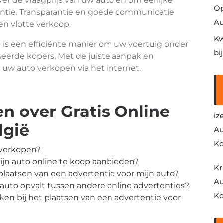
 over de vraagprijs van uw auto en om eerlijke
Op
tentie. Transparantie en goede communicatie
Au
en vlotte verkoop.
Kw
 is een efficiënte manier om uw voertuig onder
bi
eerde kopers. Met de juiste aanpak en
 uw auto verkopen via het internet.
n over Gratis Online
iz
lgië
Au
Ko
e verkopen?
mijn auto online te koop aanbieden?
Kr
plaatsen van een advertentie voor mijn auto?
Au
 auto opvalt tussen andere online advertenties?
Ko
ken bij het plaatsen van een advertentie voor