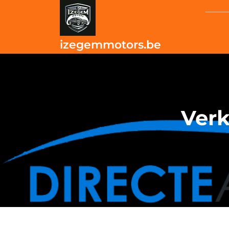
Skip
to
content
izegemmotors.be
Verk