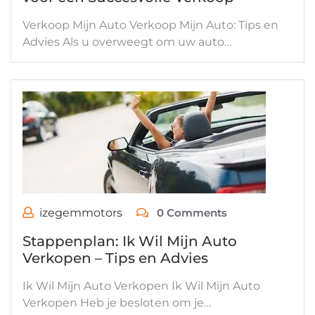
Verkoop Mijn Auto Verkoop Mijn Auto: Tips en
Advies Als u overweegt om uw auto…
izegemmotors
0 Comments
Stappenplan: Ik Wil Mijn Auto
Verkopen – Tips en Advies
Ik Wil Mijn Auto Verkopen Ik Wil Mijn Auto
Verkopen Heb je besloten om je…