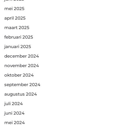
mei 2025
april 2025
maart 2025
februari 2025
januari 2025
december 2024
november 2024
oktober 2024
september 2024
augustus 2024
juli 2024
juni 2024
mei 2024