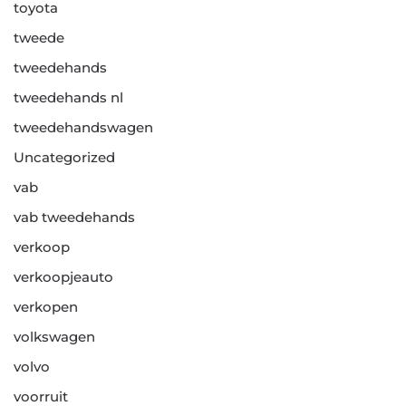
toyota
tweede
tweedehands
tweedehands nl
tweedehandswagen
Uncategorized
vab
vab tweedehands
verkoop
verkoopjeauto
verkopen
volkswagen
volvo
voorruit