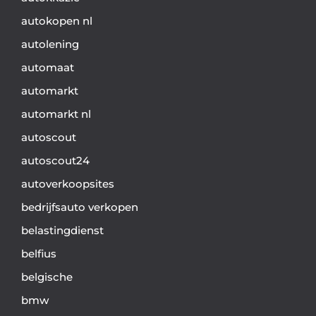
autokopen nl
autolening
automaat
automarkt
automarkt nl
autoscout
autoscout24
autoverkoopsites
bedrijfsauto verkopen
belastingdienst
belfius
belgische
bmw