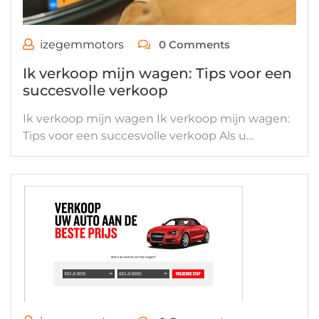
izegemmotors
0 Comments
Ik verkoop mijn wagen: Tips voor een
succesvolle verkoop
Ik verkoop mijn wagen Ik verkoop mijn wagen:
Tips voor een succesvolle verkoop Als u…