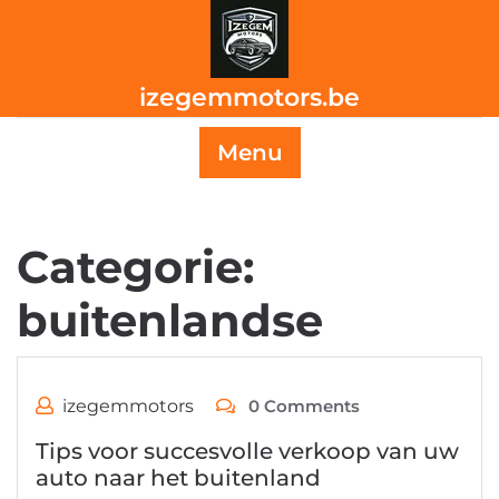
Skip
to
content
izegemmotors.be
Menu
Categorie:
buitenlandse
izegemmotors
0 Comments
Tips voor succesvolle verkoop van uw
auto naar het buitenland