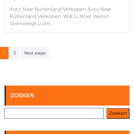
Auto Naar Buitenland Verkopen Auto Naar
Buitenland Verkopen: Wat U Moet Weten
Overweegt u om…
Berichten
1
2
Next page
paginering
ZOEKEN
Zoeken