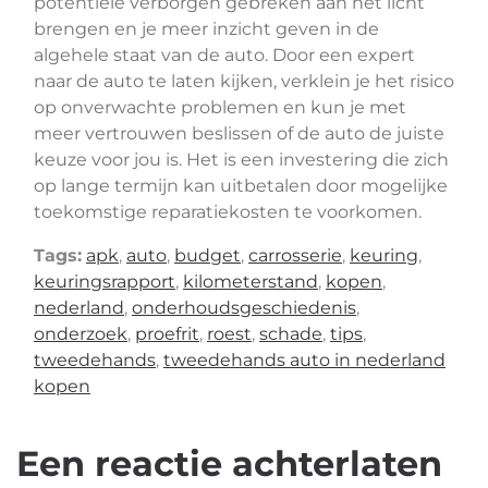
potentiële verborgen gebreken aan het licht
brengen en je meer inzicht geven in de
algehele staat van de auto. Door een expert
naar de auto te laten kijken, verklein je het risico
op onverwachte problemen en kun je met
meer vertrouwen beslissen of de auto de juiste
keuze voor jou is. Het is een investering die zich
op lange termijn kan uitbetalen door mogelijke
toekomstige reparatiekosten te voorkomen.
Tags:
apk
,
auto
,
budget
,
carrosserie
,
keuring
,
keuringsrapport
,
kilometerstand
,
kopen
,
nederland
,
onderhoudsgeschiedenis
,
onderzoek
,
proefrit
,
roest
,
schade
,
tips
,
tweedehands
,
tweedehands auto in nederland
kopen
Een reactie achterlaten