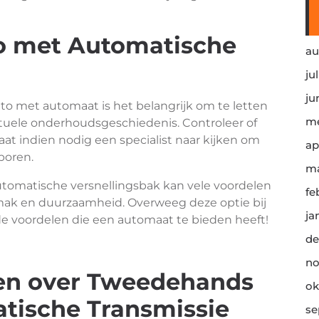
 met Automatische
au
ju
ju
o met automaat is het belangrijk om te letten
me
ntuele onderhoudsgeschiedenis. Controleer of
aat indien nodig een specialist naar kijken om
ap
poren.
ma
omatische versnellingsbak kan vele voordelen
fe
mak en duurzaamheid. Overweeg deze optie bij
ja
e voordelen die een automaat te bieden heeft!
de
no
gen over Tweedehands
ok
tische Transmissie
se