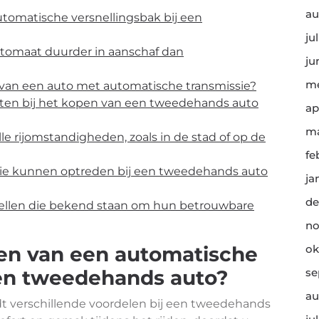
au
automatische versnellingsbak bij een
ju
utomaat duurder in aanschaf dan
ju
me
 van een auto met automatische transmissie?
unten bij het kopen van een tweedehands auto
ap
ma
lle rijomstandigheden, zoals in de stad of op de
fe
die kunnen optreden bij een tweedehands auto
ja
de
dellen die bekend staan om hun betrouwbare
no
elen van een automatische
ok
een tweedehands auto?
se
au
t verschillende voordelen bij een tweedehands