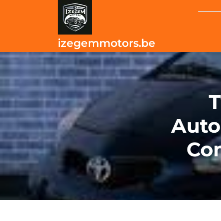
Skip
to
content
izegemmotors.be
T
Auto
Com