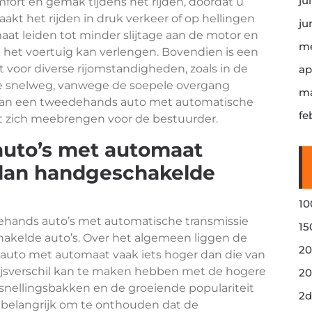
ju
mfort en gemak tijdens het rijden, doordat u
aakt het rijden in druk verkeer of op hellingen
ju
t leiden tot minder slijtage aan de motor en
me
 het voertuig kan verlengen. Bovendien is een
voor diverse rijomstandigheden, zoals in de
ap
p de snelweg, vanwege de soepele overgang
ma
 van een tweedehands auto met automatische
fe
t zich meebrengen voor de bestuurder.
auto’s met automaat
 dan handgeschakelde
10
dehands auto’s met automatische transmissie
15
hakelde auto’s. Over het algemeen liggen de
20
uto met automaat vaak iets hoger dan die van
ijsverschil kan te maken hebben met de hogere
20
nellingsbakken en de groeiende populariteit
2d
r belangrijk om te onthouden dat de