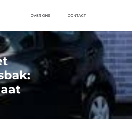
OVER ONS
CONTACT
et
sbak:
Maat