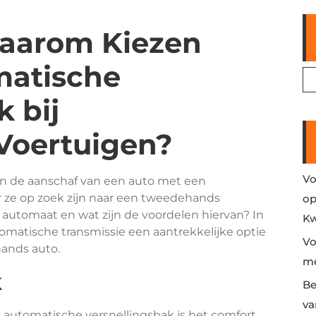
aarom Kiezen
matische
 bij
Voertuigen?
Vo
n de aanschaf van een auto met een
 ze op zoek zijn naar een tweedehands
op
 automaat en wat zijn de voordelen hiervan? In
Kw
omatische transmissie een aantrekkelijke optie
Vo
hands auto.
me
k
Be
va
 automatische versnellingsbak is het comfort