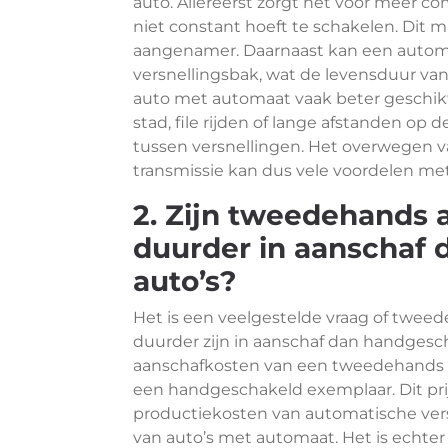
auto. Allereerst zorgt het voor meer co
niet constant hoeft te schakelen. Dit m
aangenamer. Daarnaast kan een automaa
versnellingsbak, wat de levensduur van
auto met automaat vaak beter geschikt 
stad, file rijden of lange afstanden o
tussen versnellingen. Het overwegen
transmissie kan dus vele voordelen me
2. Zijn tweedehands 
duurder in aanschaf
auto’s?
Het is een veelgestelde vraag of twee
duurder zijn in aanschaf dan handgesc
aanschafkosten van een tweedehands a
een handgeschakeld exemplaar. Dit pr
productiekosten van automatische vers
van auto’s met automaat. Het is echte