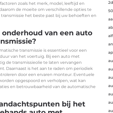
2d
n factoren zoals het merk, model, leeftijd en
 daarom de moeite om verschillende opties te
50
 transmissie het beste past bij uw behoeften en
a
ab
et onderhoud van een auto
al
ansmissie?
an
tische transmissie is essentieel voor een
ap
duur van het voertuig. Bij een auto met
au
ig de transmissieolie te laten vervangen
nt. Daarnaast is het aan te raden om periodiek
au
ontroleren door een ervaren monteur. Eventuele
au
g worden opgespoord en verholpen, wat kan
au
taties en betrouwbaarheid van de automatische
au
 aandachtspunten bij het
au
ehands auto met
au