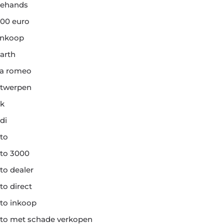
ehands
00 euro
ankoop
arth
fa romeo
twerpen
k
di
to
to 3000
to dealer
to direct
to inkoop
to met schade verkopen