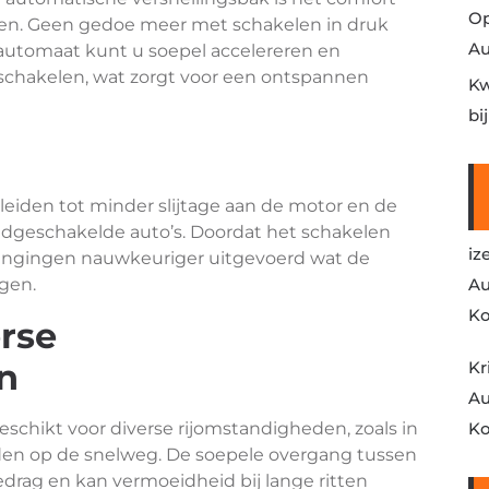
Op
jden. Geen gedoe meer met schakelen in druk
Au
n automaat kunt u soepel accelereren en
chakelen, wat zorgt voor een ontspannen
Kw
bi
eiden tot minder slijtage aan de motor en de
andgeschakelde auto’s. Doordat het schakelen
iz
engingen nauwkeuriger uitgevoerd wat de
gen.
Au
Ko
rse
n
Kr
Au
schikt voor diverse rijomstandigheden, zoals in
Ko
tanden op de snelweg. De soepele overgang tussen
gedrag en kan vermoeidheid bij lange ritten