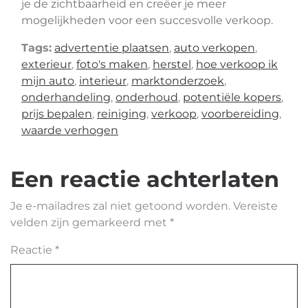
je de zichtbaarheid en creëer je meer
mogelijkheden voor een succesvolle verkoop.
Tags:
advertentie plaatsen
,
auto verkopen
,
exterieur
,
foto's maken
,
herstel
,
hoe verkoop ik
mijn auto
,
interieur
,
marktonderzoek
,
onderhandeling
,
onderhoud
,
potentiële kopers
,
prijs bepalen
,
reiniging
,
verkoop
,
voorbereiding
,
waarde verhogen
Een reactie achterlaten
Je e-mailadres zal niet getoond worden.
Vereiste
velden zijn gemarkeerd met
*
Reactie
*