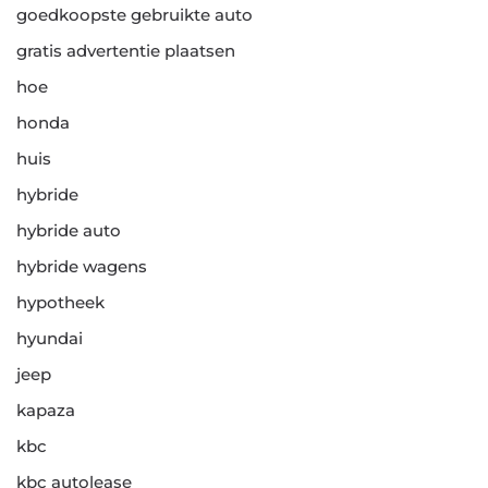
goedkoopste gebruikte auto
gratis advertentie plaatsen
hoe
honda
huis
hybride
hybride auto
hybride wagens
hypotheek
hyundai
jeep
kapaza
kbc
kbc autolease