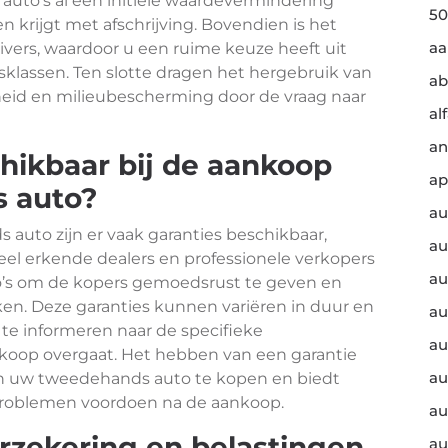
auto’s al een initiële waardevermindering
50
krijgt met afschrijving. Bovendien is het
a
vers, waardoor u een ruime keuze heeft uit
sklassen. Ten slotte dragen het hergebruik van
ab
eid en milieubescherming door de vraag naar
al
an
chikbaar bij de aankoop
ap
 auto?
au
 auto zijn er vaak garanties beschikbaar,
au
Veel erkende dealers en professionele verkopers
au
o’s om de kopers gemoedsrust te geven en
n. Deze garanties kunnen variëren in duur en
au
 te informeren naar de specifieke
au
koop overgaat. Het hebben van een garantie
au
 uw tweedehands auto te kopen en biedt
h problemen voordoen na de aankoop.
au
erzekering en belastingen
au