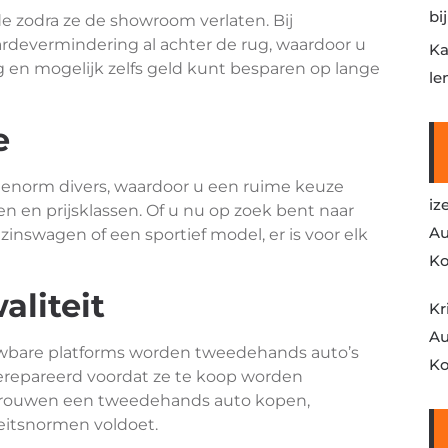
bi
e zodra ze de showroom verlaten. Bij
ardevermindering al achter de rug, waardoor u
Ka
g en mogelijk zelfs geld kunt besparen op lange
le
e
 enorm divers, waardoor u een ruime keuze
iz
n en prijsklassen. Of u nu op zoek bent naar
Au
nswagen of een sportief model, er is voor elk
Ko
liteit
Kr
Au
wbare platforms worden tweedehands auto’s
Ko
erepareerd voordat ze te koop worden
trouwen een tweedehands auto kopen,
eitsnormen voldoet.