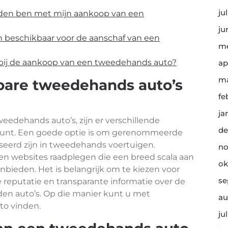
ju
reden ben met mijn aankoop van een
ju
n beschikbaar voor de aanschaf van een
me
bij de aankoop van een tweedehands auto?
ap
ma
bare tweedehands auto’s
fe
ja
eedehands auto’s, zijn er verschillende
de
kunt. Een goede optie is om gerenommeerde
seerd zijn in tweedehands voertuigen.
no
en websites raadplegen die een breed scala aan
ok
bieden. Het is belangrijk om te kiezen voor
se
eputatie en transparante informatie over de
en auto’s. Op die manier kunt u met
au
to vinden.
ju