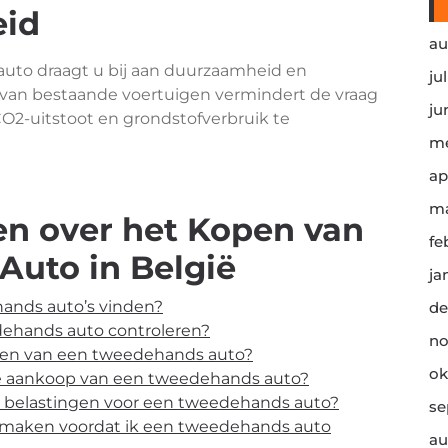
eid
au
auto draagt u bij aan duurzaamheid en
ju
van bestaande voertuigen vermindert de vraag
ju
O2-uitstoot en grondstofverbruik te
me
ap
ma
en over het Kopen van
fe
uto in België
ja
ands auto’s vinden?
de
dehands auto controleren?
no
open van een tweedehands auto?
ok
j de aankoop van een tweedehands auto?
n belastingen voor een tweedehands auto?
se
te maken voordat ik een tweedehands auto
au