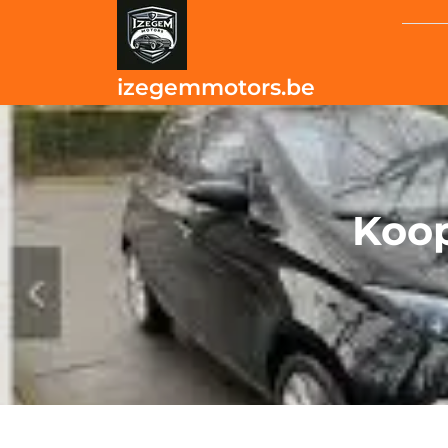
Skip
to
content
izegemmotors.be
Koop