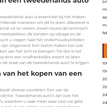
van een tweedehands auto
ju
me
tweedehands auto is essentieel bij het maken
ap
chillende manieren om dit te doen. Allereerst is
ma
tie uit te voeren, zowel visueel als technisch.
fe
 roestplekken, de banden op slijtage en de
 kunt u vragen naar het onderhoudsverleden
e zijn uitgevoerd. Een testrit maken kan ook
 aan het licht te brengen. Tot slot is het
g door een onafhankelijke expert te laten
r de staat van de tweedehands auto te krijgen.
10
15
n van het kopen van een
20
20
iedt diverse voordelen. Een van de
2d
iciëntie. Tweedehands auto’s zijn over het
, waardoor u vaak meer waar voor uw geld
2d