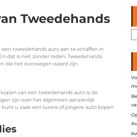
van Tweedehands
een tweedehands auto aan te schaffen in
En dat is niet zonder reden. Tweedehands
en die het overwegen waard zijn.
Vo
me
t kopen van een tweedehands auto is de
Be
gen zijn over het algemeen aanzienlijk
va
 kunt u vaak een luxere of jongere auto kopen
Op
Au
ies
Kw