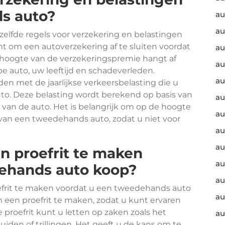
s auto?
au
au
lfde regels voor verzekering en belastingen
cht om een autoverzekering af te sluiten voordat
au
 hoogte van de verzekeringspremie hangt af
au
ype auto, uw leeftijd en schadeverleden.
au
en met de jaarlijkse verkeersbelasting die u
uto. Deze belasting wordt berekend op basis van
au
an de auto. Het is belangrijk om op de hoogte
au
f van een tweedehands auto, zodat u niet voor
au
au
n proefrit te maken
au
dehands auto koop?
au
oefrit te maken voordat u een tweedehands auto
au
om een proefrit te maken, zodat u kunt ervaren
e proefrit kunt u letten op zaken zoals het
au
uiden of trillingen. Het geeft u de kans om te