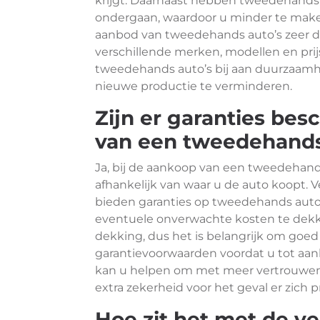
krijgt. Daarnaast hebben tweedehands 
ondergaan, waardoor u minder te maken 
aanbod van tweedehands auto’s zeer di
verschillende merken, modellen en prij
tweedehands auto’s bij aan duurzaamh
nieuwe productie te verminderen.
Zijn er garanties bes
van een tweedehands
Ja, bij de aankoop van een tweedehands
afhankelijk van waar u de auto koopt. 
bieden garanties op tweedehands aut
eventuele onverwachte kosten te dekke
dekking, dus het is belangrijk om goed
garantievoorwaarden voordat u tot aan
kan u helpen om met meer vertrouwen
extra zekerheid voor het geval er zic
Hoe zit het met de v