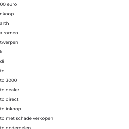
00 euro
ankoop
arth
fa romeo
twerpen
k
di
to
to 3000
to dealer
to direct
to inkoop
to met schade verkopen
to onderdelen