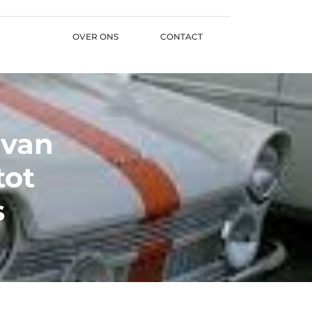
OVER ONS
CONTACT
 van
tot
s