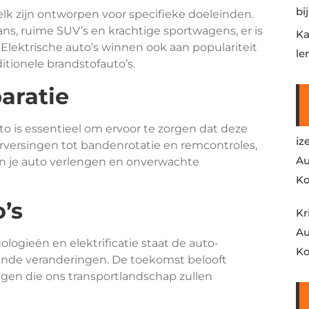
bi
 elk zijn ontworpen voor specifieke doeleinden.
ns, ruime SUV’s en krachtige sportwagens, er is
Ka
Elektrische auto’s winnen ook aan populariteit
le
aditionele brandstofauto’s.
aratie
o is essentieel om ervoor te zorgen dat deze
iz
ieverversingen tot bandenrotatie en remcontroles,
Au
n je auto verlengen en onverwachte
Ko
’s
Kr
Au
logieën en elektrificatie staat de auto-
Ko
pende veranderingen. De toekomst belooft
igen die ons transportlandschap zullen