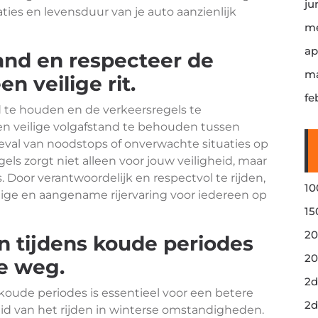
ju
aties en levensduur van je auto aanzienlijk
me
ap
and en respecteer de
ma
n veilige rit.
fe
d te houden en de verkeersregels te
een veilige volgafstand te behouden tussen
geval van noodstops of onverwachte situaties op
ls zorgt niet alleen voor jouw veiligheid, maar
 Door verantwoordelijk en respectvol te rijden,
10
ilige en aangename rijervaring voor iedereen op
15
20
 tijdens koude periodes
20
de weg.
2d
koude periodes is essentieel voor een betere
2d
id van het rijden in winterse omstandigheden.