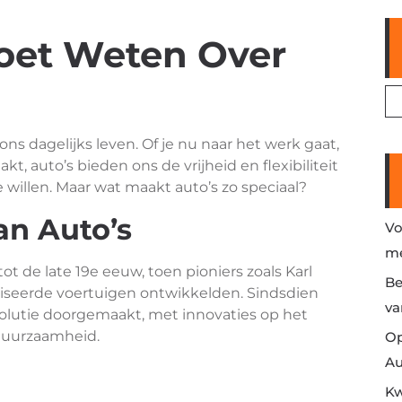
Moet Weten Over
ons dagelijks leven. Of je nu naar het werk gaat,
, auto’s bieden ons de vrijheid en flexibiliteit
willen. Maar wat maakt auto’s zo speciaal?
an Auto’s
Vo
me
ot de late 19e eeuw, toen pioniers zoals Karl
Be
iseerde voertuigen ontwikkelden. Sindsdien
va
olutie doorgemaakt, met innovaties op het
 duurzaamheid.
Op
Au
Kw