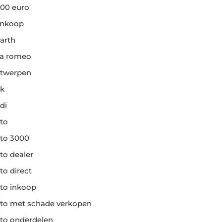
00 euro
ankoop
arth
fa romeo
twerpen
k
di
to
to 3000
to dealer
to direct
to inkoop
to met schade verkopen
to onderdelen