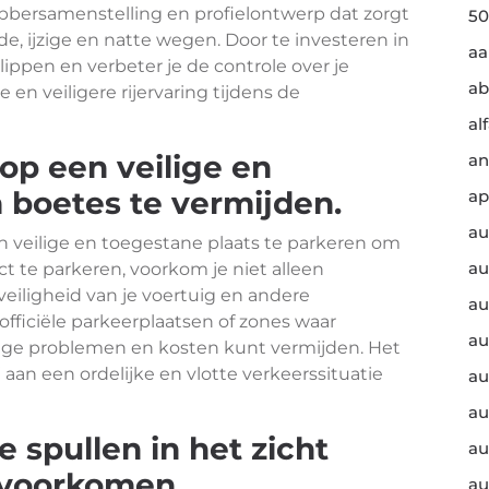
bersamenstelling en profielontwerp dat zorgt
50
e, ijzige en natte wegen. Door te investeren in
a
lippen en verbeter je de controle over je
ab
 en veiligere rijervaring tijdens de
al
 op een veilige en
an
 boetes te vermijden.
ap
au
een veilige en toegestane plaats te parkeren om
au
ct te parkeren, voorkom je niet alleen
veiligheid van je voertuig en andere
au
officiële parkeerplaatsen of zones waar
au
dige problemen en kosten kunt vermijden. Het
 aan een ordelijke en vlotte verkeerssituatie
au
au
 spullen in het zicht
au
e voorkomen.
au