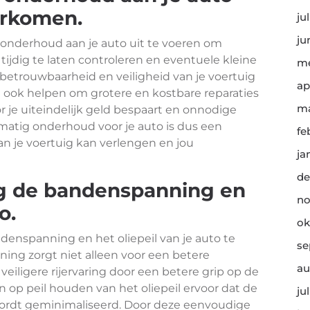
orkomen.
ju
ju
 onderhoud aan je auto uit te voeren om
ijdig te laten controleren en eventuele kleine
me
 betrouwbaarheid en veiligheid van je voertuig
ap
ook helpen om grotere en kostbare reparaties
ma
 je uiteindelijk geld bespaart en onnodige
lmatig onderhoud voor je auto is dus een
fe
n je voertuig kan verlengen en jou
ja
de
ig de bandenspanning en
no
o.
ok
denspanning en het oliepeil van je auto te
se
ing zorgt niet alleen voor een betere
au
veiligere rijervaring door een betere grip op de
n op peil houden van het oliepeil ervoor dat de
ju
e wordt geminimaliseerd. Door deze eenvoudige