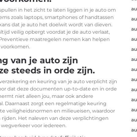
au
pullen in het zicht te laten liggen in je auto om
tems zoals laptops, smartphones of handtassen
au
 kans dat je auto het doelwit wordt van dieven.
au
tijd veilig opbergt voordat je de auto verlaat,
au
 is. Preventieve maatregelen nemen kan helpen
e voorkomen.
au
g van je auto zijn
au
ze steeds in orde zijn.
au
au
erzekering en keuring van je auto verplicht zijn
 voor dat deze documenten up-to-date en in orde
au
hermt niet alleen jou, maar ook andere
au
l. Daarnaast zorgt een regelmatige keuring
au
iste veiligheidsnormen en milieueisen, waardoor
n rijden. Het naleven van deze verplichtingen
au
d wegverkeer voor iedereen.
au