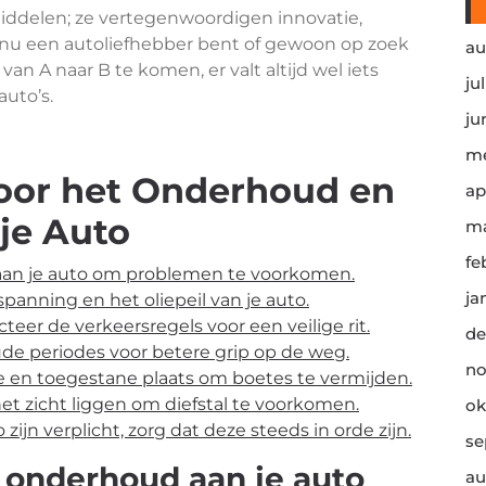
rmiddelen; ze vertegenwoordigen innovatie,
je nu een autoliefhebber bent of gewoon op zoek
au
n A naar B te komen, er valt altijd wel iets
ju
uto’s.
ju
me
voor het Onderhoud en
ap
 je Auto
ma
fe
aan je auto om problemen te voorkomen.
ja
anning en het oliepeil van je auto.
eer de verkeersregels voor een veilige rit.
de
de periodes voor betere grip op de weg.
no
ige en toegestane plaats om boetes te vermijden.
et zicht liggen om diefstal te voorkomen.
ok
zijn verplicht, zorg dat deze steeds in orde zijn.
se
 onderhoud aan je auto
au