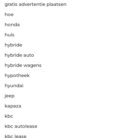
gratis advertentie plaatsen
hoe
honda
huis
hybride
hybride auto
hybride wagens
hypotheek
hyundai
jeep
kapaza
kbc
kbc autolease
kbc lease