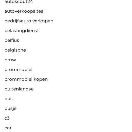
autoscout24
autoverkoopsites
bedrijfsauto verkopen
belastingdienst
belfius
belgische
bmw
brommobiel
brommobiel kopen
buitenlandse
bus
busje
c3
car