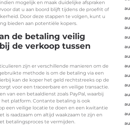
 indien mogelijk en maak duidelijke afspraken
au
voor dat u aan boord blijft tijdens de proefrit of
kerheid. Door deze stappen te volgen, kunt u
au
ring bieden aan potentiële kopers.
au
n de betaling veilig
au
ij de verkoop tussen
au
au
au
ticulieren zijn er verschillende manieren om de
elgebruikte methode is om de betaling via een
au
ierbij kan de koper het geld rechtstreeks op de
au
orgt voor een traceerbare en veilige transactie.
n van een betaaldienst zoals PayPal, waarbij
au
het platform. Contante betaling is ook
au
 op een veilige locatie te doen en een kwitantie
au
et is raadzaam om altijd waakzaam te zijn en
het betalingsproces te vermijden.
au