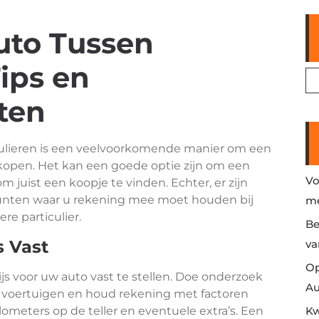
uto Tussen
Tips en
ten
culieren is een veelvoorkomende manier om een
kopen. Het kan een goede optie zijn om een
Vo
 om juist een koopje te vinden. Echter, er zijn
punten waar u rekening mee moet houden bij
me
e particulier.
Be
s Vast
va
Op
ijs voor uw auto vast te stellen. Doe onderzoek
Au
 voertuigen en houd rekening met factoren
ilometers op de teller en eventuele extra’s. Een
Kw