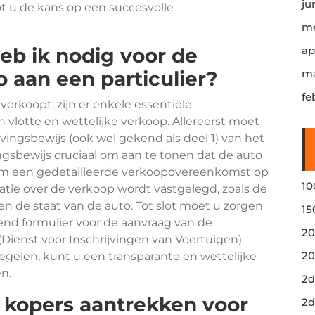
ju
t u de kans op een succesvolle
me
b ik nodig voor de
ap
 aan een particulier?
ma
fe
erkoopt, zijn er enkele essentiële
vlotte en wettelijke verkoop. Allereerst moet
jvingsbewijs (ook wel gekend als deel 1) van het
ingsbewijs cruciaal om aan te tonen dat de auto
t om een gedetailleerde verkoopovereenkomst op
10
rmatie over de verkoop wordt vastgelegd, zoals de
en de staat van de auto. Tot slot moet u zorgen
15
end formulier voor de aanvraag van de
20
(Dienst voor Inschrijvingen van Voertuigen).
20
gelen, kunt u een transparante en wettelijke
n.
2d
e kopers aantrekken voor
2d