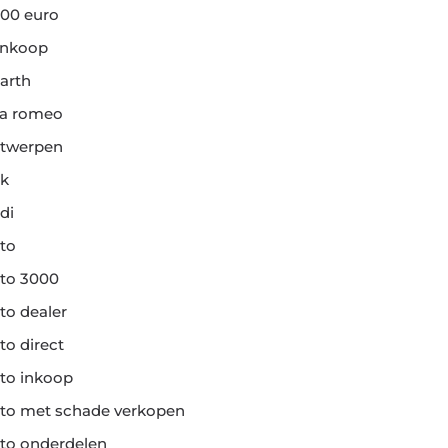
00 euro
ankoop
arth
fa romeo
twerpen
k
di
to
to 3000
to dealer
to direct
to inkoop
to met schade verkopen
to onderdelen