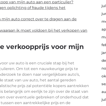
koop van mijn auto aan een particulier?
ju
en oplichting of fraude tijdens het
ju
mijn auto correct over te dragen aan de
me
ap
n waaraan ik moet voldoen bij het verkopen van
ma
te verkoopprijs voor mijn
fe
ja
de
oor uw auto is een cruciale stap bij het
no
ulieren. Om tot een nauwkeurige prijs te
erzoek te doen naar vergelijkbare auto’s,
ok
e staat van uw auto, het aantal gereden
se
listische prijs zal potentiële kopers aantrekken
 belangrijk om eerlijk te zijn over de staat van
au
en over eventuele gebreken of onderhoud dat
ju
tussen een aantrekkelijke prijs en de