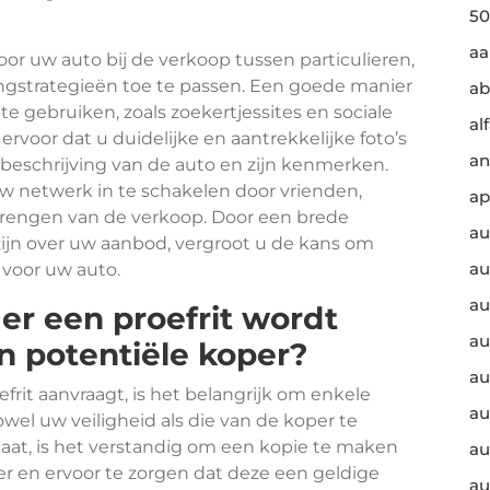
50
a
or uw auto bij de verkoop tussen particulieren,
ingstrategieën toe te passen. Een goede manier
ab
te gebruiken, zoals zoekertjessites en sociale
al
rvoor dat u duidelijke en aantrekkelijke foto’s
an
beschrijving van de auto en zijn kenmerken.
 netwerk in te schakelen door vrienden,
ap
brengen van de verkoop. Door een brede
au
zijn over uw aanbod, vergroot u de kans om
au
 voor uw auto.
au
er een proefrit wordt
au
 potentiële koper?
au
rit aanvraagt, is het belangrijk om enkele
au
l uw veiligheid als die van de koper te
taat, is het verstandig om een kopie te maken
au
er en ervoor te zorgen dat deze een geldige
au