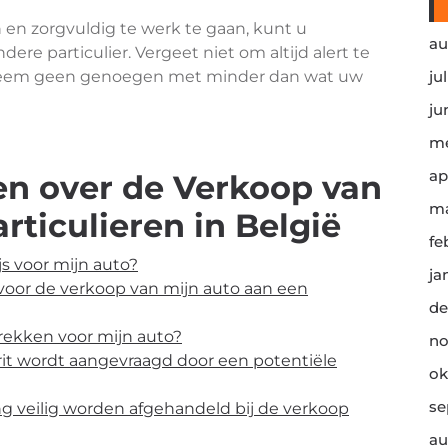
 en zorgvuldig te werk te gaan, kunt u
au
re particulier. Vergeet niet om altijd alert te
n neem geen genoegen met minder dan wat uw
ju
ju
me
ap
en over de Verkoop van
ma
rticulieren in België
fe
js voor mijn auto?
ja
oor de verkoop van mijn auto aan een
de
rekken voor mijn auto?
no
rit wordt aangevraagd door een potentiële
ok
se
g veilig worden afgehandeld bij de verkoop
au