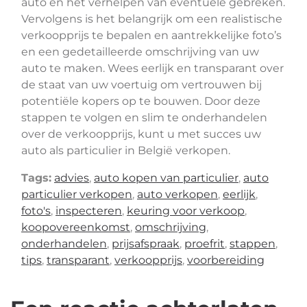
auto en het verhelpen van eventuele gebreken.
Vervolgens is het belangrijk om een realistische
verkoopprijs te bepalen en aantrekkelijke foto’s
en een gedetailleerde omschrijving van uw
auto te maken. Wees eerlijk en transparant over
de staat van uw voertuig om vertrouwen bij
potentiële kopers op te bouwen. Door deze
stappen te volgen en slim te onderhandelen
over de verkoopprijs, kunt u met succes uw
auto als particulier in België verkopen.
Tags:
advies
,
auto kopen van particulier
,
auto
particulier verkopen
,
auto verkopen
,
eerlijk
,
foto's
,
inspecteren
,
keuring voor verkoop
,
koopovereenkomst
,
omschrijving
,
onderhandelen
,
prijsafspraak
,
proefrit
,
stappen
,
tips
,
transparant
,
verkoopprijs
,
voorbereiding