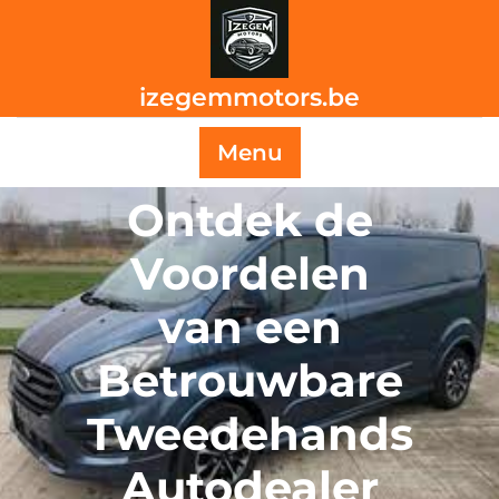
Skip
to
content
izegemmotors.be
Menu
Ontdek de
Voordelen
van een
Betrouwbare
Tweedehands
Autodealer