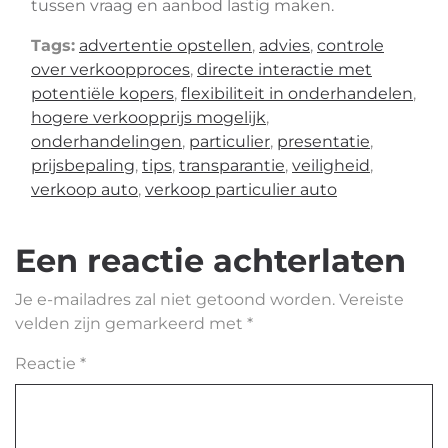
tussen vraag en aanbod lastig maken.
Tags:
advertentie opstellen
,
advies
,
controle
over verkoopproces
,
directe interactie met
potentiële kopers
,
flexibiliteit in onderhandelen
,
hogere verkoopprijs mogelijk
,
onderhandelingen
,
particulier
,
presentatie
,
prijsbepaling
,
tips
,
transparantie
,
veiligheid
,
verkoop auto
,
verkoop particulier auto
Een reactie achterlaten
Je e-mailadres zal niet getoond worden.
Vereiste
velden zijn gemarkeerd met
*
Reactie
*