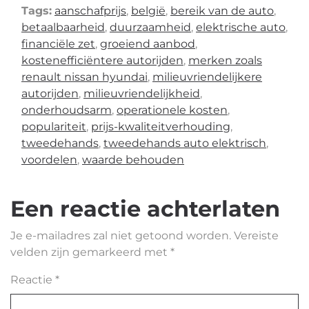
Tags:
aanschafprijs
,
belgië
,
bereik van de auto
,
betaalbaarheid
,
duurzaamheid
,
elektrische auto
,
financiële zet
,
groeiend aanbod
,
kostenefficiëntere autorijden
,
merken zoals
renault nissan hyundai
,
milieuvriendelijkere
autorijden
,
milieuvriendelijkheid
,
onderhoudsarm
,
operationele kosten
,
populariteit
,
prijs-kwaliteitverhouding
,
tweedehands
,
tweedehands auto elektrisch
,
voordelen
,
waarde behouden
Een reactie achterlaten
Je e-mailadres zal niet getoond worden.
Vereiste
velden zijn gemarkeerd met
*
Reactie
*