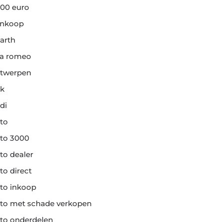
00 euro
ankoop
arth
fa romeo
twerpen
k
di
to
to 3000
to dealer
to direct
to inkoop
to met schade verkopen
to onderdelen