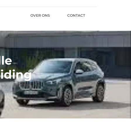
OVER ONS
CONTACT
le
iding