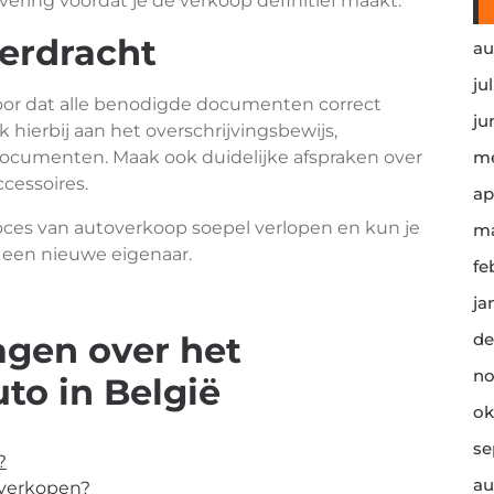
evering voordat je de verkoop definitief maakt.
erdracht
au
ju
voor dat alle benodigde documenten correct
ju
ierbij aan het overschrijvingsbewijs,
ocumenten. Maak ook duidelijke afspraken over
me
cessoires.
ap
oces van autoverkoop soepel verlopen en kun je
ma
 een nieuwe eigenaar.
fe
ja
agen over het
de
no
to in België
ok
se
?
au
e verkopen?