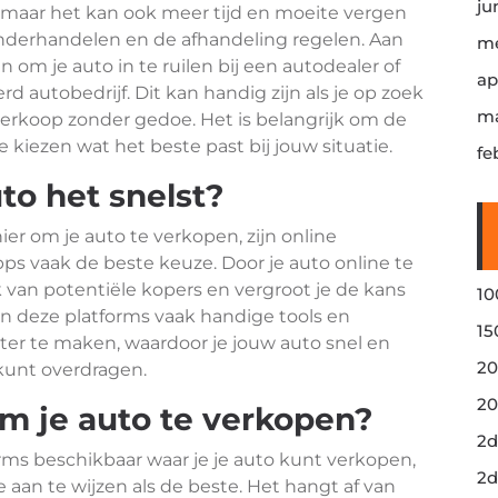
ju
, maar het kan ook meer tijd en moeite vergen
onderhandelen en de afhandeling regelen. Aan
me
 om je auto in te ruilen bij een autodealer of
ap
 autobedrijf. Dit kan handig zijn als je op zoek
ma
verkoop zonder gedoe. Het is belangrijk om de
 kiezen wat het beste past bij jouw situatie.
fe
to het snelst?
ier om je auto te verkopen, zijn online
pps vaak de beste keuze. Door je auto online te
k van potentiële kopers en vergroot je de kans
10
n deze platforms vaak handige tools en
15
ter te maken, waardoor je jouw auto snel en
20
kunt overdragen.
20
om je auto te verkopen?
2d
orms beschikbaar waar je je auto kunt verkopen,
2d
e aan te wijzen als de beste. Het hangt af van