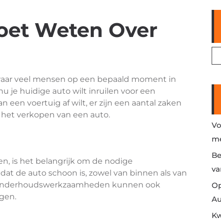
Moet Weten Over
 waar veel mensen op een bepaald moment in
u je huidige auto wilt inruilen voor een
een voertuig af wilt, er zijn een aantal zaken
 het verkopen van een auto.
Vo
me
Be
en, is het belangrijk om de nodige
va
 dat de auto schoon is, zowel van binnen als van
 of onderhoudswerkzaamheden kunnen ook
Op
gen.
Au
Kw