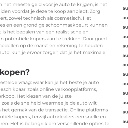
het meeste geld voor je auto te krijgen, is het
au
eiden voordat je deze te koop aanbiedt. Zorg
au
ert, zowel technisch als cosmetisch. Het
aties en een grondige schoonmaakbeurt kunnen
au
is het bepalen van een realistische en
au
om potentiële kopers aan te trekken. Door goed
 modellen op de markt en rekening te houden
au
auto, kun je ervoor zorgen dat je het maximale
au
au
rkopen?
au
lgestelde vraag: waar kan je het beste je auto
au
beschikbaar, zoals online verkoopplatforms,
au
erkoop. Het kiezen van de juiste
au
zoals de snelheid waarmee je de auto wilt
 het gemak van de transactie. Online platforms
au
iële kopers, terwijl autodealers een snelle en
au
n. Het is belangrijk om verschillende opties te