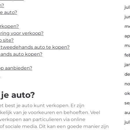
n?
ju
je auto?
ju
erkopen?
me
ring voor verkoop?
ap
 site?
ma
 tweedehands auto te kopen?
hands auto kopen?
fe
ja
oop aanbieden?
de
?
no
je auto?
ok
se
t best je auto kunt verkopen. Er zijn
kelijk van je voorkeuren en behoeften. Veel
au
erkopen aan particulieren via online
ju
of sociale media. Dit kan een goede manier zijn