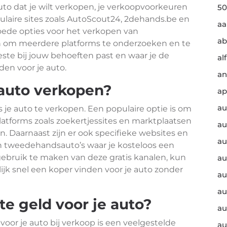
auto dat je wilt verkopen, je verkoopvoorkeuren
50
pulaire sites zoals AutoScout24, 2dehands.be en
a
ede opties voor het verkopen van
ab
en om meerdere platforms te onderzoeken en te
ste bij jouw behoeften past en waar je de
al
en voor je auto.
an
 auto verkopen?
ap
au
s je auto te verkopen. Een populaire optie is om
atforms zoals zoekertjessites en marktplaatsen
au
en. Daarnaast zijn er ook specifieke websites en
au
an tweedehandsauto’s waar je kosteloos een
gebruik te maken van deze gratis kanalen, kun
au
ijk snel een koper vinden voor je auto zonder
au
au
te geld voor je auto?
au
oor je auto bij verkoop is een veelgestelde
au