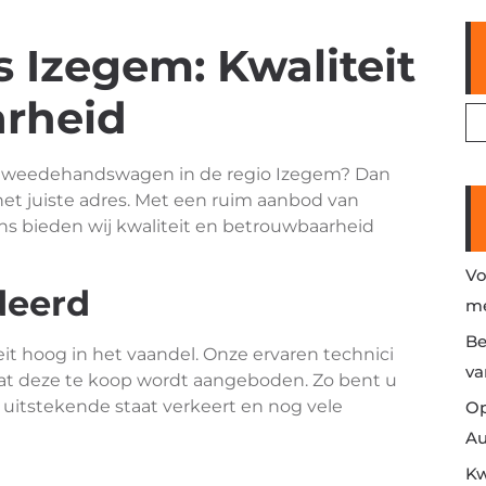
 Izegem: Kwaliteit
rheid
 tweedehandswagen in de regio Izegem? Dan
et juiste adres. Met een ruim aanbod van
s bieden wij kwaliteit en betrouwbaarheid
Vo
deerd
me
Be
it hoog in het vaandel. Onze ervaren technici
va
at deze te koop wordt aangeboden. Zo bent u
 uitstekende staat verkeert en nog vele
Op
Au
Kw