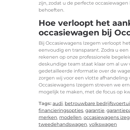
zijn, zodat u de perfecte occasiewagen
behoeften.
Hoe verloopt het aa
occasiewagen bij Oc
Bij Occasiewagens Izegem verloopt h
eenvoudig en transparant. Zodra u ee
rekenen op onze professionele begelei
deskundige team staat klaar om al uw 
gedetailleerde informatie over de wagen
zorgen wij voor een vlotte afhandeling v
Occasiewagens Izegem streven we er
mogelijk te maken, met de focus op kwa
Tags:
audi
,
betrouwbare bedrijfsvoertu
financieringsopties
,
garantie
,
garantiep
merken
,
modellen
,
occasiewagens ize
tweedehandswagen
,
volkswagen