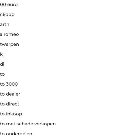
00 euro
ankoop
arth
fa romeo
twerpen
k
di
to
to 3000
to dealer
to direct
to inkoop
to met schade verkopen
to onderdelen