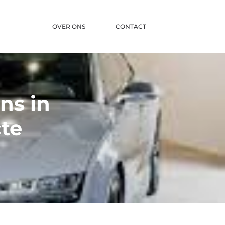
OVER ONS
CONTACT
ns in
te