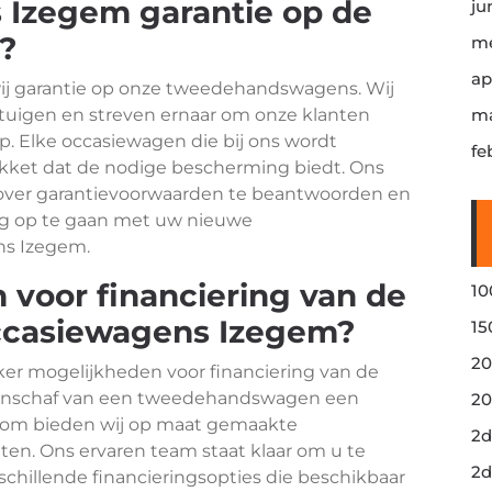
 Izegem garantie op de
ju
?
me
ap
wij garantie op onze tweedehandswagens. Wij
rtuigen en streven ernaar om onze klanten
ma
. Elke occasiewagen die bij ons wordt
fe
kket dat de nodige bescherming biedt. Ons
 over garantievoorwaarden te beantwoorden en
eg op te gaan met uw nieuwe
s Izegem.
 voor financiering van de
10
ccasiewagens Izegem?
15
20
eker mogelijkheden voor financiering van de
 aanschaf van een tweedehandswagen een
20
aarom bieden wij op maat gemaakte
2d
ten. Ons ervaren team staat klaar om u te
2d
schillende financieringsopties die beschikbaar