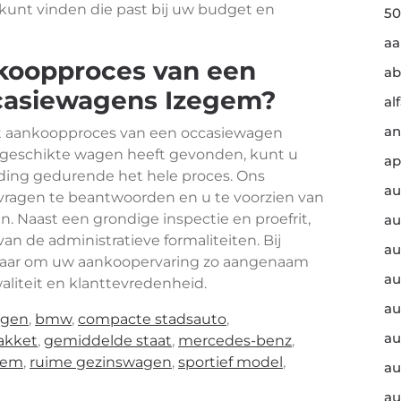
 kunt vinden die past bij uw budget en
50
a
nkoopproces van een
ab
casiewagens Izegem?
al
an
et aankoopproces van een occasiewagen
n geschikte wagen heeft gevonden, kunt u
ap
ding gedurende het hele proces. Ons
au
vragen te beantwoorden en u te voorzien van
. Naast een grondige inspectie en proefrit,
au
an de administratieve formaliteiten. Bij
au
naar om uw aankoopervaring zo aangenaam
au
liteit en klanttevredenheid.
au
igen
,
bmw
,
compacte stadsauto
,
au
akket
,
gemiddelde staat
,
mercedes-benz
,
gem
,
ruime gezinswagen
,
sportief model
,
au
au