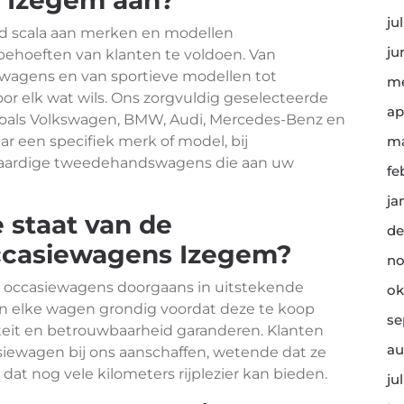
 Izegem aan?
ju
d scala aan merken en modellen
ju
ehoeften van klanten te voldoen. Van
swagens en van sportieve modellen tot
me
oor elk wat wils. Ons zorgvuldig geselecteerde
ap
oals Volkswagen, BMW, Audi, Mercedes-Benz en
ar een specifiek merk of model, bij
ma
aardige tweedehandswagens die aan uw
fe
ja
 staat van de
de
ccasiewagens Izegem?
no
 occasiewagens doorgaans in uitstekende
ok
ren elke wagen grondig voordat deze te koop
se
eit en betrouwbaarheid garanderen. Klanten
au
ewagen bij ons aanschaffen, wetende dat ze
 dat nog vele kilometers rijplezier kan bieden.
ju