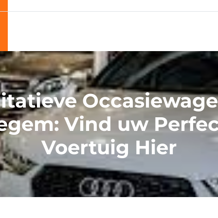
itatieve Occasiewage
zegem: Vind uw Perfec
Voertuig Hier