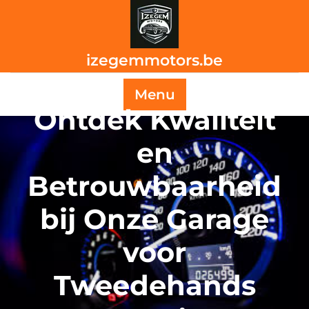
Skip
to
content
izegemmotors.be
Menu
Ontdek Kwaliteit
en
Betrouwbaarheid
bij Onze Garage
voor
Tweedehands