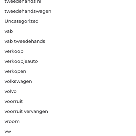
tweedehands nl
tweedehandswagen
Uncategorized
vab
vab tweedehands
verkoop
verkoopjeauto
verkopen
volkswagen
volvo
voorruit
voorruit vervangen
vroom
vw