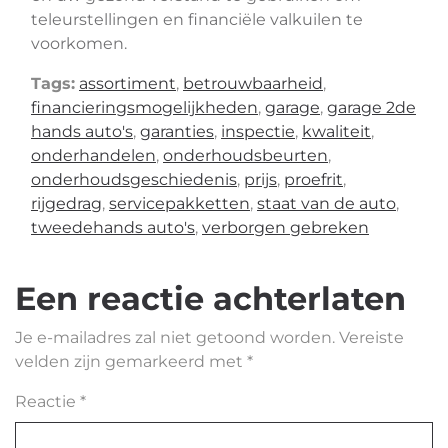
teleurstellingen en financiële valkuilen te
voorkomen.
Tags:
assortiment
,
betrouwbaarheid
,
financieringsmogelijkheden
,
garage
,
garage 2de
hands auto's
,
garanties
,
inspectie
,
kwaliteit
,
onderhandelen
,
onderhoudsbeurten
,
onderhoudsgeschiedenis
,
prijs
,
proefrit
,
rijgedrag
,
servicepakketten
,
staat van de auto
,
tweedehands auto's
,
verborgen gebreken
Een reactie achterlaten
Je e-mailadres zal niet getoond worden.
Vereiste
velden zijn gemarkeerd met
*
Reactie
*