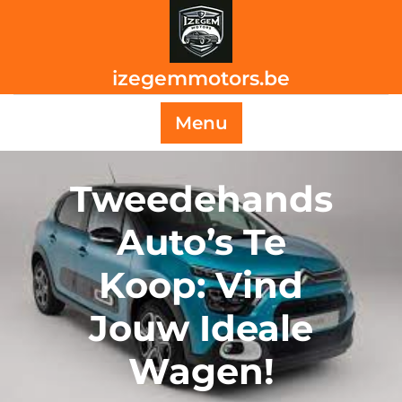
Skip
to
content
izegemmotors.be
Menu
Tweedehands
Auto’s Te
Koop: Vind
Jouw Ideale
Wagen!