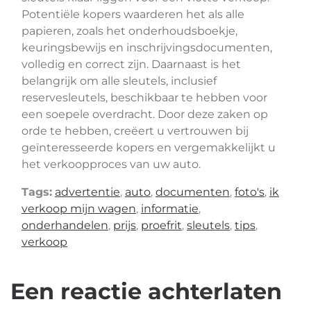
Potentiële kopers waarderen het als alle
papieren, zoals het onderhoudsboekje,
keuringsbewijs en inschrijvingsdocumenten,
volledig en correct zijn. Daarnaast is het
belangrijk om alle sleutels, inclusief
reservesleutels, beschikbaar te hebben voor
een soepele overdracht. Door deze zaken op
orde te hebben, creëert u vertrouwen bij
geïnteresseerde kopers en vergemakkelijkt u
het verkoopproces van uw auto.
Tags:
advertentie
,
auto
,
documenten
,
foto's
,
ik
verkoop mijn wagen
,
informatie
,
onderhandelen
,
prijs
,
proefrit
,
sleutels
,
tips
,
verkoop
Een reactie achterlaten