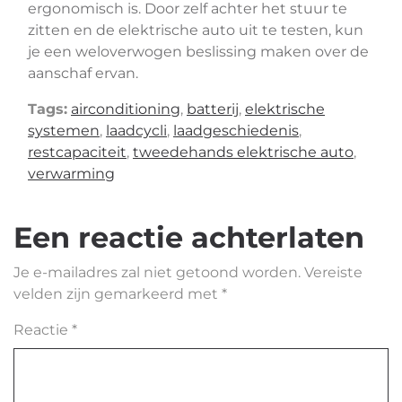
ergonomisch is. Door zelf achter het stuur te
zitten en de elektrische auto uit te testen, kun
je een weloverwogen beslissing maken over de
aanschaf ervan.
Tags:
airconditioning
,
batterij
,
elektrische
systemen
,
laadcycli
,
laadgeschiedenis
,
restcapaciteit
,
tweedehands elektrische auto
,
verwarming
Een reactie achterlaten
Je e-mailadres zal niet getoond worden.
Vereiste
velden zijn gemarkeerd met
*
Reactie
*