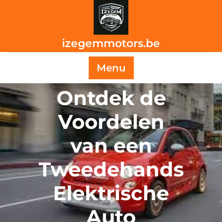
Skip
to
content
izegemmotors.be
Menu
Ontdek de
Voordelen
van een
Tweedehands
Elektrische
Auto