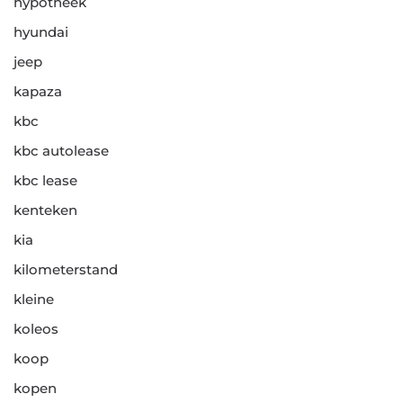
hypotheek
hyundai
jeep
kapaza
kbc
kbc autolease
kbc lease
kenteken
kia
kilometerstand
kleine
koleos
koop
kopen