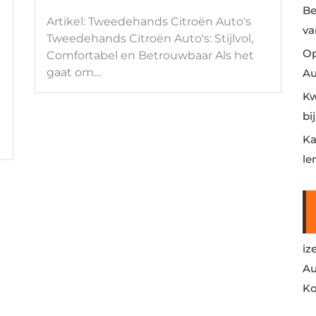
Be
Artikel: Tweedehands Citroën Auto's
va
Tweedehands Citroën Auto's: Stijlvol,
Op
Comfortabel en Betrouwbaar Als het
gaat om…
Au
Kw
bi
Ka
le
iz
Au
Ko