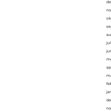
de
no
ok
se
au
ju
ju
me
ap
ma
fe
ja
de
no