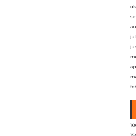
ok
se
au
ju
ju
me
ap
ma
fe
10
15