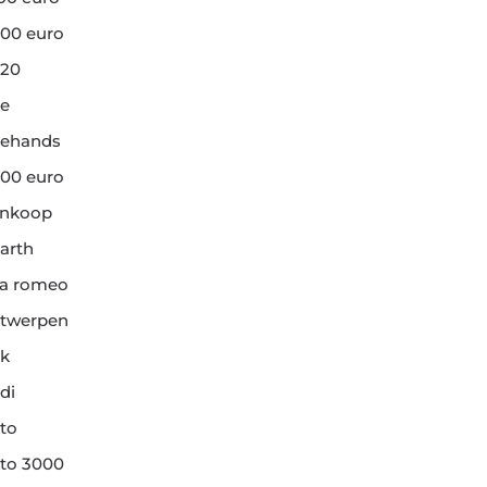
00 euro
20
e
ehands
00 euro
ankoop
arth
fa romeo
twerpen
k
di
to
to 3000