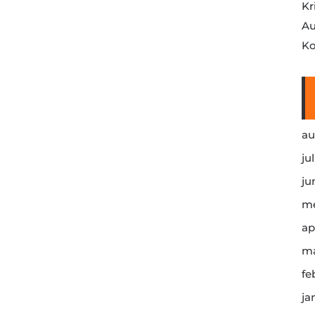
Kr
Au
Ko
au
ju
ju
me
ap
ma
fe
ja