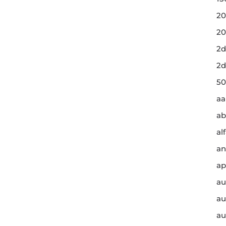
20
20
2d
2d
50
a
ab
al
an
ap
au
au
au