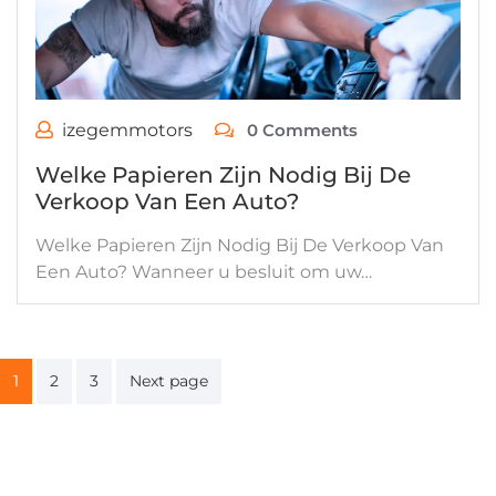
izegemmotors
0 Comments
Welke Papieren Zijn Nodig Bij De
Verkoop Van Een Auto?
Welke Papieren Zijn Nodig Bij De Verkoop Van
Een Auto? Wanneer u besluit om uw…
Berichten
1
2
3
Next page
paginering