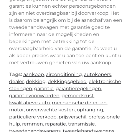
garanties kunnen echter persoonsgebonden
zijn en niet overdraagbaar bij doorverkoop. Het
is daarom belangrijk om bij de aanschaf van een
tweedehandswagen met garantie goed te
informeren naar de mogelijkheden en
beperkingen met betrekking tot de
overdraagbaarheid van de garantie. Zo weet u
als koper precies waar u aan toe bent en kunt u
met vertrouwen genieten van uw aankoop.
Tags:
aankoop
,
airconditioning
,
autokopers
,
dealer
,
dekking
,
dekkingsgebied
,
elektronische
storingen
,
garantie
,
garantieregelingen
,
garantievoorwaarden
,
gemoedsrust
,
kwalitatieve auto
,
mechanische defecten
,
motor
,
onverwachte kosten
,
ophanging
,
particuliere verkoop
,
prijsverschil
,
professionele
hulp
,
remmen
,
reparatie
,
transmissie
,
tweedehandswagens
,
tweedehandswagens