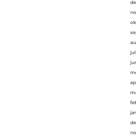
de
no
ok
se
au
ju
ju
me
ap
ma
fe
ja
de
no