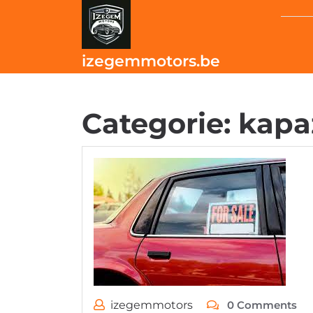
Skip
to
content
izegemmotors.be
Categorie:
kapa
izegemmotors
0 Comments