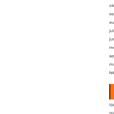
ok
se
au
ju
ju
me
ap
ma
fe
10
15