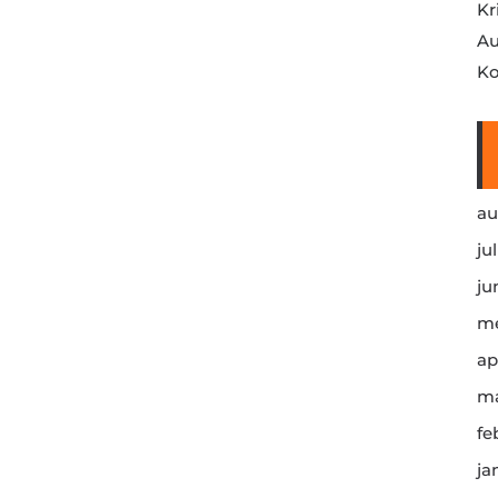
Kr
Au
Ko
au
ju
ju
me
ap
ma
fe
ja