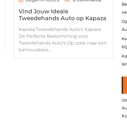
Be
Vind Jouw Ideale
va
Tweedehands Auto op Kapaza
Op
Kapaza Tweedehands Auto's Kapaza:
Au
De Perfecte Bestemming voor
Kw
Tweedehands Auto's Op zoek naar een
bi
betrouwbare…
Ka
le
iz
Au
Ko