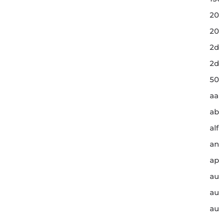
20
20
2d
2d
50
a
ab
al
an
ap
au
au
au