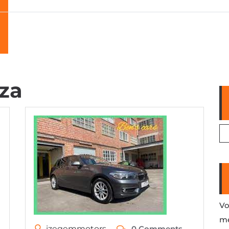
za
Vo
me
izegemmotors
0 Comments