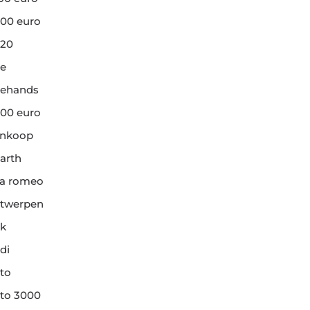
00 euro
20
e
ehands
00 euro
ankoop
arth
fa romeo
twerpen
k
di
to
to 3000