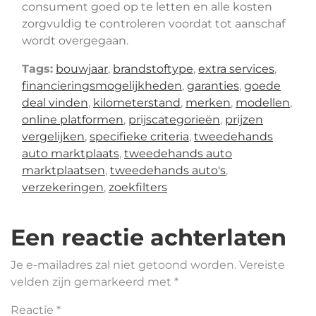
consument goed op te letten en alle kosten
zorgvuldig te controleren voordat tot aanschaf
wordt overgegaan.
Tags:
bouwjaar
,
brandstoftype
,
extra services
,
financieringsmogelijkheden
,
garanties
,
goede
deal vinden
,
kilometerstand
,
merken
,
modellen
,
online platformen
,
prijscategorieën
,
prijzen
vergelijken
,
specifieke criteria
,
tweedehands
auto marktplaats
,
tweedehands auto
marktplaatsen
,
tweedehands auto's
,
verzekeringen
,
zoekfilters
Een reactie achterlaten
Je e-mailadres zal niet getoond worden.
Vereiste
velden zijn gemarkeerd met
*
Reactie
*