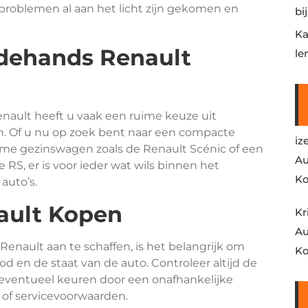
problemen al aan het licht zijn gekomen en
bi
Ka
dehands Renault
le
nault heeft u vaak een ruime keuze uit
n. Of u nu op zoek bent naar een compacte
iz
uime gezinswagen zoals de Renault Scénic of een
Au
RS, er is voor ieder wat wils binnen het
Ko
auto’s.
ault Kopen
Kr
Au
nault aan te schaffen, is het belangrijk om
Ko
 en de staat van de auto. Controleer altijd de
eventueel keuren door een onafhankelijke
- of servicevoorwaarden.