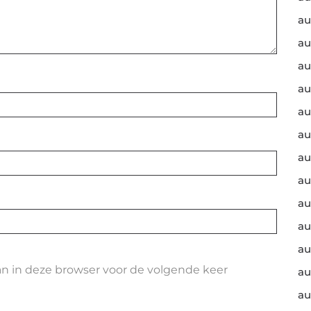
au
au
au
au
au
au
au
au
au
au
au
an in deze browser voor de volgende keer
au
au