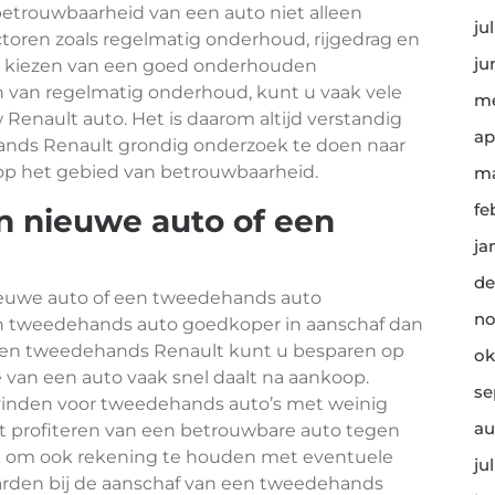
etrouwbaarheid van een auto niet alleen
ju
toren zoals regelmatig onderhoud, rijgedrag en
ju
et kiezen van een goed onderhouden
 van regelmatig onderhoud, kunt u vaak vele
me
Renault auto. Het is daarom altijd verstandig
ap
nds Renault grondig onderzoek te doen naar
 op het gebied van betrouwbaarheid.
ma
fe
n nieuwe auto of een
ja
de
nieuwe auto of een tweedehands auto
no
en tweedehands auto goedkoper in aanschaf dan
 een tweedehands Renault kunt u besparen op
ok
e van een auto vaak snel daalt na aankoop.
se
 vinden voor tweedehands auto’s met weinig
au
nt profiteren van een betrouwbare auto tegen
rijk om ook rekening te houden met eventuele
ju
rden bij de aanschaf van een tweedehands