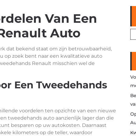
rdelen Van Een
enault Auto
k dat bekend staat om zijn betrouwbaarheid,
u op zoek bent naar een kwalitatieve auto
n tweedehands Renault misschien wel de
Vo
or Een Tweedehands
me
Be
va
illende voordelen ten opzichte van een nieuwe
Op
n een tweedehands auto aanzienlijk lager dan die
Au
kunt besparen op uw autokosten. Daarnaast
ele kilometers op de teller, waardoor
Kw