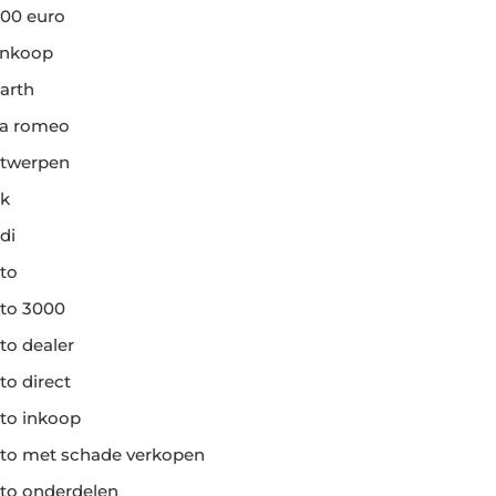
00 euro
ankoop
arth
fa romeo
twerpen
k
di
to
to 3000
to dealer
to direct
to inkoop
to met schade verkopen
to onderdelen