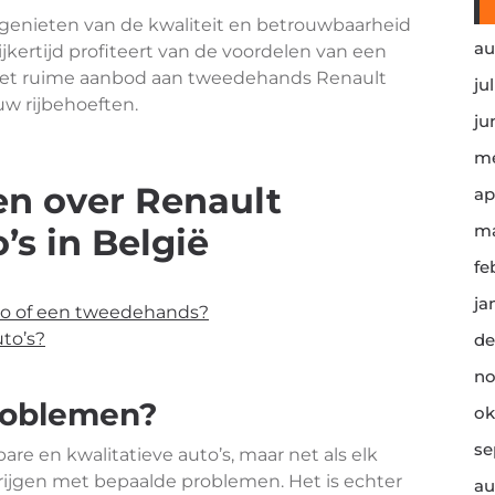
enieten van de kwaliteit en betrouwbaarheid
au
ijkertijd profiteert van de voordelen van een
het ruime aanbod aan tweedehands Renault
ju
uw rijbehoeften.
ju
me
en over Renault
ap
ma
s in België
fe
ja
to of een tweedehands?
to’s?
de
no
problemen?
ok
se
re en kwalitatieve auto’s, maar net als elk
ijgen met bepaalde problemen. Het is echter
au