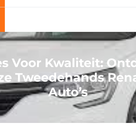
es Voor Kwaliteit: Ont
ze Tweedehands Rena
Auto’s