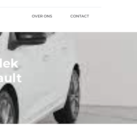
OVER ONS
CONTACT
dek
ult