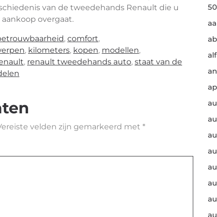
50
schiedenis van de tweedehands Renault die u
t aankoop overgaat.
a
betrouwbaarheid
,
comfort
,
ab
werpen
,
kilometers
,
kopen
,
modellen
,
al
enault
,
renault tweedehands auto
,
staat van de
an
delen
ap
aten
au
au
Vereiste velden zijn gemarkeerd met
*
au
au
au
au
au
au