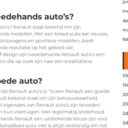
ju
me
eedehands auto’s?
ap
to’s? Renault staat bekend om zijn
ma
nds modellen. Met een breed scala aan keuzes,
fe
zinswagens en sportieve modellen, biedt
oede reputatie op het gebied van
f design zijn tweedehands Renault auto’s een
rs die op zoek zijn naar een kwalitatieve
10
oede auto?
15
ds Renault auto’s is: “Is een Renault een goede
20
ault bekend staat om zijn betrouwbaarheid,
20
 eigenaars van Renault auto’s zijn tevreden
n hun voertuigen. Met regelmatig onderhoud
2d
hands Renault een uitstekende keuze zijn voor
2d
betaalbare auto. Het is altijd verstandig om het