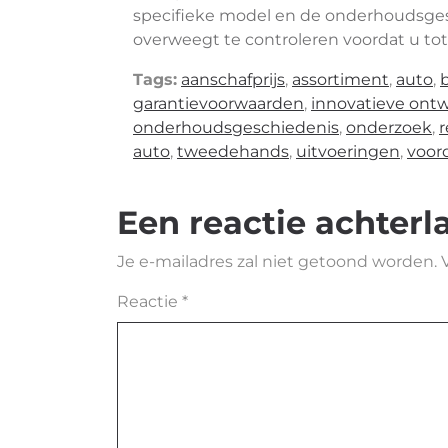
specifieke model en de onderhoudsge
overweegt te controleren voordat u to
Tags:
aanschafprijs
,
assortiment
,
auto
,
garantievoorwaarden
,
innovatieve ont
onderhoudsgeschiedenis
,
onderzoek
,
r
auto
,
tweedehands
,
uitvoeringen
,
voor
Een reactie achterl
Je e-mailadres zal niet getoond worden.
Reactie
*