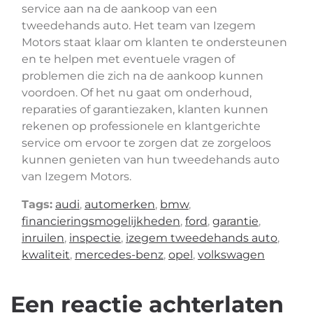
service aan na de aankoop van een
tweedehands auto. Het team van Izegem
Motors staat klaar om klanten te ondersteunen
en te helpen met eventuele vragen of
problemen die zich na de aankoop kunnen
voordoen. Of het nu gaat om onderhoud,
reparaties of garantiezaken, klanten kunnen
rekenen op professionele en klantgerichte
service om ervoor te zorgen dat ze zorgeloos
kunnen genieten van hun tweedehands auto
van Izegem Motors.
Tags:
audi
,
automerken
,
bmw
,
financieringsmogelijkheden
,
ford
,
garantie
,
inruilen
,
inspectie
,
izegem tweedehands auto
,
kwaliteit
,
mercedes-benz
,
opel
,
volkswagen
Een reactie achterlaten