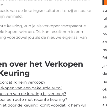
en.
au
basis van de keuringsresultaten, tenzij er sprake
ijn vermeld.
ju
te keuring, kun je als verkoper transparantie
ju
e kopers winnen. Dit kan resulteren in een
me
ring voor zowel jou als de nieuwe eigenaar van
ap
ma
fe
en over het Verkopen
ja
Keuring
de
no
 voordat ik hem verkoop?
 verkopen van een gekeurde auto?
ok
 kosten van de keuring bij verkoop?
se
 voor een auto met recente keuring?
au
 niet door de keuring komt voordat ik hem wil