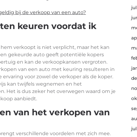
ju
geldig bij de verkoop van een auto?
ju
aten keuren voordat ik
me
ap
 hem verkoopt is niet verplicht, maar het kan
ma
en gekeurde auto geeft potentiële kopers
fe
oertuig en kan de verkoopkansen vergroten.
ja
verkopen van een auto met keuring resulteren in
 ervaring voor zowel de verkoper als de koper.
de
ijs kan twijfels wegnemen en het
no
. Het is dus zeker het overwegen waard om je
ok
 koop aanbiedt.
se
len van het verkopen van
au
ju
rengt verschillende voordelen met zich mee.