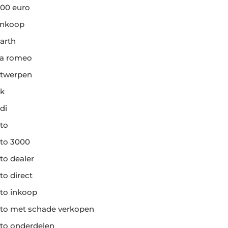
00 euro
ankoop
arth
fa romeo
twerpen
k
di
to
to 3000
to dealer
to direct
to inkoop
to met schade verkopen
to onderdelen