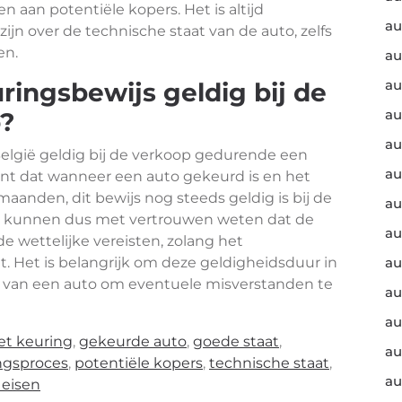
aan potentiële kopers. Het is altijd
au
zijn over de technische staat van de auto, zelfs
en.
au
au
uringsbewijs geldig bij de
au
o?
au
België geldig bij de verkoop gedurende een
au
nt dat wanneer een auto gekeurd is en het
aanden, dit bewijs nog steeds geldig is bij de
au
rs kunnen dus met vertrouwen weten dat de
au
e wettelijke vereisten, zolang het
t. Het is belangrijk om deze geldigheidsduur in
au
 van een auto om eventuele misverstanden te
au
au
et keuring
,
gekeurde auto
,
goede staat
,
au
ngsproces
,
potentiële kopers
,
technische staat
,
au
 eisen