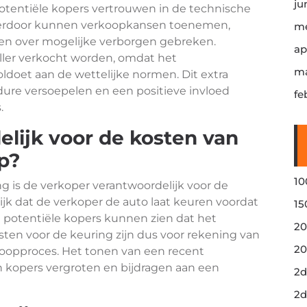
ju
potentiële kopers vertrouwen in de technische
 Hierdoor kunnen verkoopkansen toenemen,
me
en over mogelijke verborgen gebreken.
ap
ler verkocht worden, omdat het
ma
ldoet aan de wettelijke normen. Dit extra
ure versoepelen en een positieve invloed
fe
.
elijk voor de kosten van
p?
10
g is de verkoper verantwoordelijk voor de
ijk dat de verkoper de auto laat keuren voordat
15
 potentiële kopers kunnen zien dat het
20
sten voor de keuring zijn dus voor rekening van
20
koopproces. Het tonen van een recent
 kopers vergroten en bijdragen aan een
2d
2d