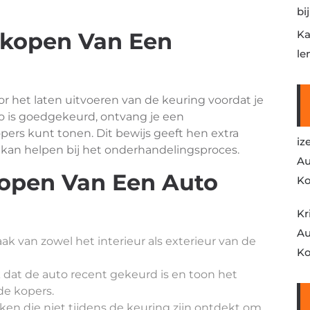
bi
rkopen Van Een
Ka
le
oor het laten uitvoeren van de keuring voordat je
to is goedgekeurd, ontvang je een
pers kunt tonen. Dit bewijs geeft hen extra
iz
 kan helpen bij het onderhandelingsproces.
Au
kopen Van Een Auto
Ko
Kr
Au
 van zowel het interieur als exterieur van de
Ko
k dat de auto recent gekeurd is en toon het
de kopers.
ken die niet tijdens de keuring zijn ontdekt om