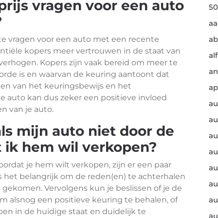
prijs vragen voor een auto
50
?
a
s te vragen voor een auto met een recente
ab
ntiële kopers meer vertrouwen in de staat van
al
 verhogen. Kopers zijn vaak bereid om meer te
an
 orde is en waarvan de keuring aantoont dat
onen van het keuringsbewijs en het
ap
 auto kan dus zeker een positieve invloed
au
n van je auto.
au
ls mijn auto niet door de
au
 ik hem wil verkopen?
au
oordat je hem wilt verkopen, zijn er een paar
au
is het belangrijk om de reden(en) te achterhalen
au
 gekomen. Vervolgens kun je beslissen of je de
om alsnog een positieve keuring te behalen, of
au
pen in de huidige staat en duidelijk te
au