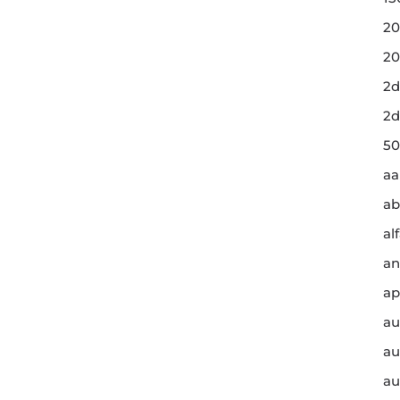
20
20
2d
2d
50
a
ab
al
an
ap
au
au
au