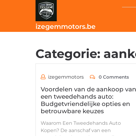
Skip
to
content
izegemmotors.be
Categorie:
aank
izegemmotors
0 Comments
Voordelen van de aankoop va
een tweedehands auto:
Budgetvriendelijke opties en
betrouwbare keuzes
Waarom Een Tweedehands Auto
Kopen? De aanschaf van een