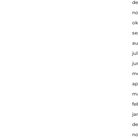
de
no
ok
se
au
ju
ju
me
ap
ma
fe
ja
de
no