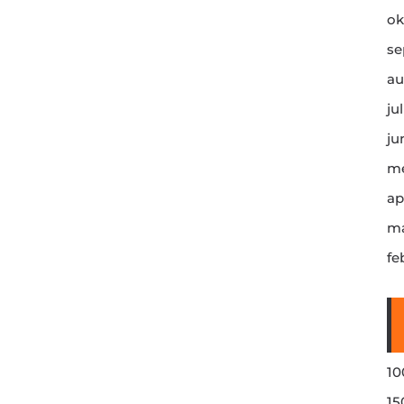
ok
se
au
ju
ju
me
ap
ma
fe
10
15