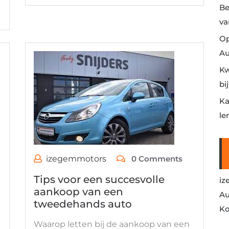
Be
va
Op
Au
Kw
bi
Ka
le
izegemmotors
0 Comments
Tips voor een succesvolle
iz
aankoop van een
Au
tweedehands auto
Ko
Waarop letten bij de aankoop van een