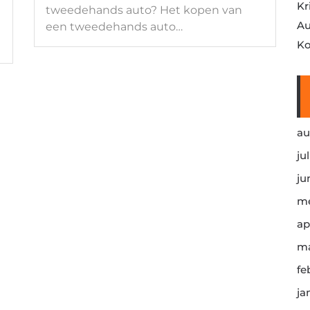
Kr
tweedehands auto? Het kopen van
Au
een tweedehands auto…
Ko
au
ju
ju
me
ap
ma
fe
ja