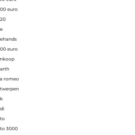
00 euro
20
e
ehands
00 euro
ankoop
arth
fa romeo
twerpen
k
di
to
to 3000