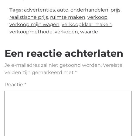
Tags:
advertenties
,
auto
,
onderhandelen
,
prijs
,
realistische prijs
,
ruimte maken
,
verkoop
,
verkoop mijn wagen
,
verkoopklaar maken
,
verkoopmethode
,
verkopen
,
waarde
Een reactie achterlaten
Je e-mailadres zal niet getoond worden.
Vereiste
velden zijn gemarkeerd met
*
Reactie
*