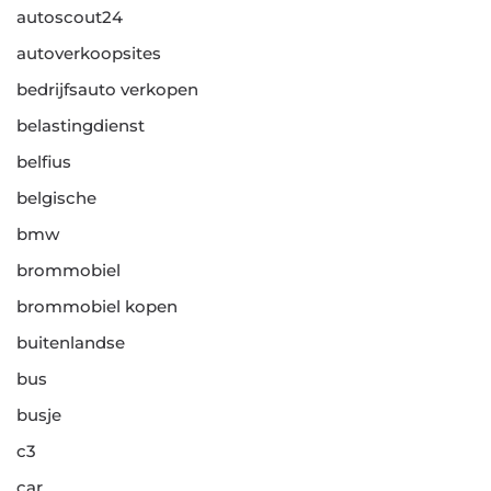
autoscout24
autoverkoopsites
bedrijfsauto verkopen
belastingdienst
belfius
belgische
bmw
brommobiel
brommobiel kopen
buitenlandse
bus
busje
c3
car