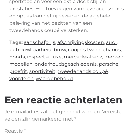
sportstoelen voor een extra dosis stijl en
prestaties. Het toevoegen van deze accessoires
en opties kan het rijplezier en de algehele
beleving van het bezitten van een
tweedehands coupé versterken.
Tags:
aanschafprijs
,
afschrijvingskosten
,
audi
,
betrouwbaarheid
,
bmw
,
coupés tweedehands
,
honda
,
inspectie
,
luxe
,
mercedes-benz
,
merken
,
modellen
,
onderhoudsgeschiedenis
,
porsche
,
proefrit
,
sportiviteit
,
tweedehands coupé
,
voordelen
,
waardebehoud
Een reactie achterlaten
Je e-mailadres zal niet getoond worden.
Vereiste
velden zijn gemarkeerd met
*
Reactie
*