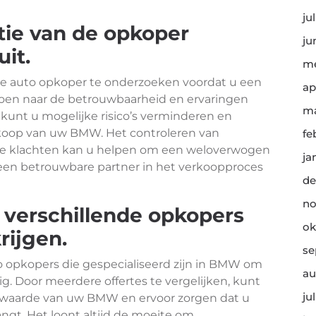
ju
tie van de opkoper
ju
uit.
me
 de auto opkoper te onderzoeken voordat u een
ap
 doen naar de betrouwbaarheid en ervaringen
ma
kunt u mogelijke risico’s verminderen en
rkoop van uw BMW. Het controleren van
fe
ele klachten kan u helpen om een weloverwogen
ja
 een betrouwbare partner in het verkoopproces
de
no
n verschillende opkopers
ok
rijgen.
se
uto opkopers die gespecialiseerd zijn in BMW om
au
ig. Door meerdere offertes te vergelijken, kunt
ju
twaarde van uw BMW en ervoor zorgen dat u
angt. Het loont altijd de moeite om