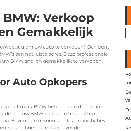
s BMW: Verkoop
en Gemakkelijk
verweegt u om uw auto te verkopen? Dan bent
BMW’s aan het juiste adres. Deze professionele
m uw BMW snel en gemakkelijk te verkopen,
Vo
or Auto Opkopers
me
Be
va
hten op het merk BMW hebben een diepgaande
Op
aarde van uw BMW correct in te schatten en
Au
rtuig. Bovendien nemen ze alle administratieve
een zorgen hoeft te maken over de
Kw