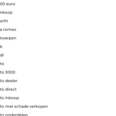
00 euro
ankoop
arth
fa romeo
twerpen
k
di
to
to 3000
to dealer
to direct
to inkoop
to met schade verkopen
to onderdelen