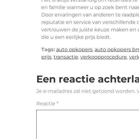
en familie wanneer u op zoek bent na
Door ervaringen van anderen te raadpl
reputatie en service van verschillend
vertrouwen de juiste keuze maken en
die u een eerlijke prijs biedt.
Tags:
auto opkopers
,
auto opkopers b
prijs
,
transactie
,
verkoopprocedure
,
ver
Een reactie achterl
Je e-mailadres zal niet getoond worden.
Reactie
*