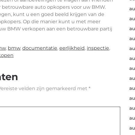
ar betrouwbare auto opkopers voor uw BMW.
au
egen, kunt u een goed beeld krijgen van de
au
e opkopers. Op die manier kunt u met meer
au
 uw BMW verkopen aan een betrouwbare partij
au
mw
,
bmw
,
documentatie
,
eerlijkheid
,
inspectie
,
au
kopen
au
au
aten
au
au
Vereiste velden zijn gemarkeerd met
*
au
au
au
au