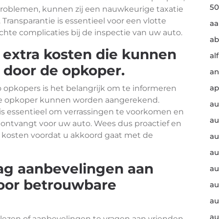
50
problemen, kunnen zij een nauwkeurige taxatie
. Transparantie is essentieel voor een vlotte
a
te complicaties bij de inspectie van uw auto.
ab
 extra kosten die kunnen
al
door de opkoper.
an
ap
opkopers is het belangrijk om te informeren
 de opkoper kunnen worden aangerekend.
au
is essentieel om verrassingen te voorkomen en
au
js ontvangt voor uw auto. Wees dus proactief en
ra kosten voordat u akkoord gaat met de
au
au
aag aanbevelingen aan
au
voor betrouwbare
au
au
au
e lezen of aanbevelingen te vragen aan vrienden