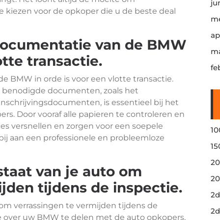
ju
e kiezen voor de opkoper die u de beste deal
me
ap
e documentatie van de BMW
ma
otte transactie.
fe
e BMW in orde is voor een vlotte transactie.
le benodigde documenten, zoals het
schrijvingsdocumenten, is essentieel bij het
. Door vooraf alle papieren te controleren en
ces versnellen en zorgen voor een soepele
10
 bij aan een professionele en probleemloze
15
20
staat van je auto om
20
jden tijdens de inspectie.
2d
 om verrassingen te vermijden tijdens de
2d
tie over uw BMW te delen met de auto opkopers,