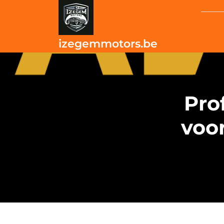
Skip
to
content
izegemmotors.be
Pro
voo