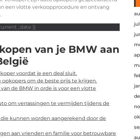
 van een vlotte verkoopprocedure en ontvang
au
.
ju
urrent_date }}
ju
me
erkopen van je BMW aan
ap
België
ma
oper voordat je een deal sluit.
fe
e opkopers om de beste prijs te krijgen.
ja
 van de BMW in orde is voor een vlotte
de
auto om verrassingen te vermijden tijdens de
no
ok
en die kunnen worden aangerekend door de
se
ngen aan vrienden en familie voor betrouwbare
au