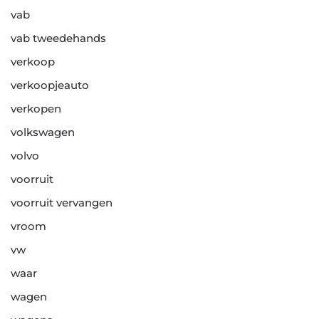
vab
vab tweedehands
verkoop
verkoopjeauto
verkopen
volkswagen
volvo
voorruit
voorruit vervangen
vroom
vw
waar
wagen