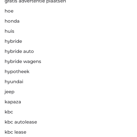
gratis advertentie plaatsen
hoe
honda
huis
hybride
hybride auto
hybride wagens
hypotheek
hyundai
jeep
kapaza
kbc
kbc autolease
kbc lease