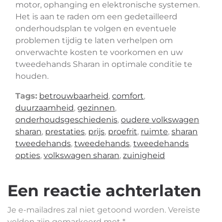
motor, ophanging en elektronische systemen.
Het is aan te raden om een gedetailleerd
onderhoudsplan te volgen en eventuele
problemen tijdig te laten verhelpen om
onverwachte kosten te voorkomen en uw
tweedehands Sharan in optimale conditie te
houden.
Tags:
betrouwbaarheid
,
comfort
,
duurzaamheid
,
gezinnen
,
onderhoudsgeschiedenis
,
oudere volkswagen
sharan
,
prestaties
,
prijs
,
proefrit
,
ruimte
,
sharan
tweedehands
,
tweedehands
,
tweedehands
opties
,
volkswagen sharan
,
zuinigheid
Een reactie achterlaten
Je e-mailadres zal niet getoond worden.
Vereiste
velden zijn gemarkeerd met
*