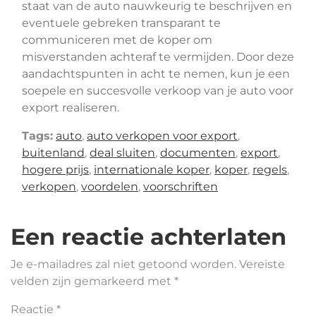
staat van de auto nauwkeurig te beschrijven en
eventuele gebreken transparant te
communiceren met de koper om
misverstanden achteraf te vermijden. Door deze
aandachtspunten in acht te nemen, kun je een
soepele en succesvolle verkoop van je auto voor
export realiseren.
Tags:
auto
,
auto verkopen voor export
,
buitenland
,
deal sluiten
,
documenten
,
export
,
hogere prijs
,
internationale koper
,
koper
,
regels
,
verkopen
,
voordelen
,
voorschriften
Een reactie achterlaten
Je e-mailadres zal niet getoond worden.
Vereiste
velden zijn gemarkeerd met
*
Reactie
*