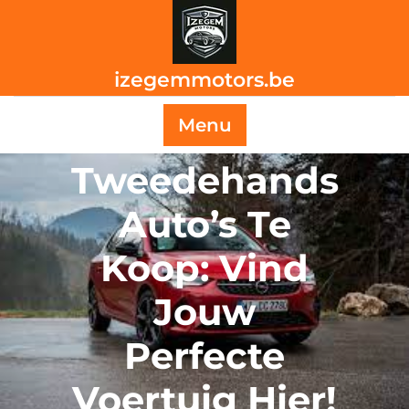
Skip
to
content
izegemmotors.be
Menu
Tweedehands
Auto’s Te
Koop: Vind
Jouw
Perfecte
Voertuig Hier!