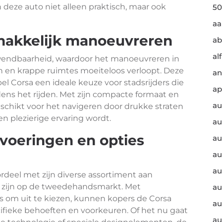
n deze auto niet alleen praktisch, maar ook
50
a
akkelijk manoeuvreren
ab
al
wendbaarheid, waardoor het manoeuvreren in
 en krappe ruimtes moeiteloos verloopt. Deze
an
Corsa een ideale keuze voor stadsrijders die
ap
dens het rijden. Met zijn compacte formaat en
au
eschikt voor het navigeren door drukke straten
en plezierige ervaring wordt.
au
tvoeringen en opties
au
au
au
ordeel met zijn diverse assortiment aan
r zijn op de tweedehandsmarkt. Met
au
s om uit te kiezen, kunnen kopers de Corsa
au
cifieke behoeften en voorkeuren. Of het nu gaat
au