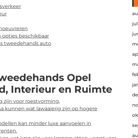
dsverkeer
au
eur
ju
noeuvreren
ju
n opties beschikbaar
als tweedehands auto
me
ap
ma
Tweedehands Opel
fe
ja
d, Interieur en Ruimte
de
zijn voor roestvorming.
no
a kunnen wat lawaaierig zijn op hogere
ok
odellen kan minder luxe aanvoelen in
se
renten.
au