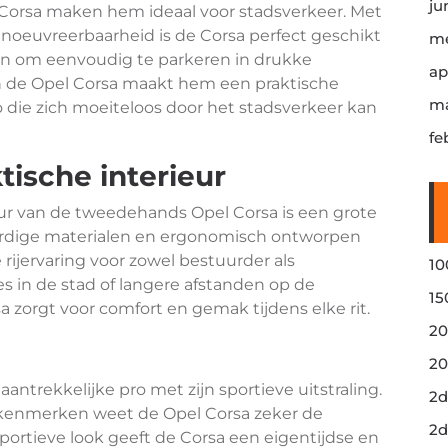
ju
orsa maken hem ideaal voor stadsverkeer. Met
oeuvreerbaarheid is de Corsa perfect geschikt
me
 en om eenvoudig te parkeren in drukke
ap
n de Opel Corsa maakt hem een praktische
ma
o die zich moeiteloos door het stadsverkeer kan
fe
tische interieur
eur van de tweedehands Opel Corsa is een grote
ardige materialen en ergonomisch ontworpen
ijervaring voor zowel bestuurder als
10
es in de stad of langere afstanden op de
15
a zorgt voor comfort en gemak tijdens elke rit.
20
20
ntrekkelijke pro met zijn sportieve uitstraling.
2d
 kenmerken weet de Opel Corsa zeker de
2d
ortieve look geeft de Corsa een eigentijdse en