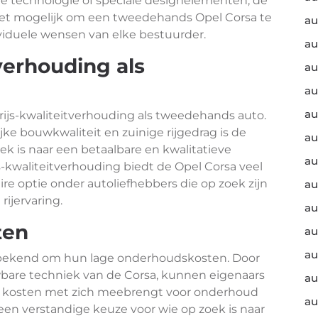
e technologie of speciale designelementen, de
et mogelijk om een tweedehands Opel Corsa te
au
ividuele wensen van elke bestuurder.
au
verhouding als
au
au
au
rijs-kwaliteitverhouding als tweedehands auto.
jke bouwkwaliteit en zuinige rijgedrag is de
au
k is naar een betaalbare en kwalitatieve
au
-kwaliteitverhouding biedt de Opel Corsa veel
ire optie onder autoliefhebbers die op zoek zijn
au
ijervaring.
au
ten
au
au
 bekend om hun lage onderhoudskosten. Door
bare techniek van de Corsa, kunnen eigenaars
au
ra kosten met zich meebrengt voor onderhoud
au
 een verstandige keuze voor wie op zoek is naar