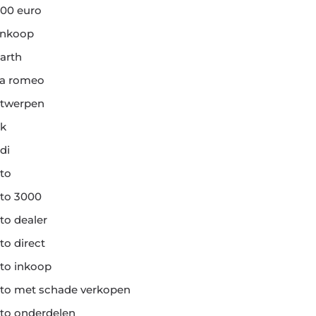
00 euro
ankoop
arth
fa romeo
twerpen
k
di
to
to 3000
to dealer
to direct
to inkoop
to met schade verkopen
to onderdelen