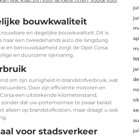
n wat krap zijn voor langere ritten, vooral voor
ju
ju
ijke bouwkwaliteit
me
rouwbare en degelijke bouwkwaliteit. Dit is
ap
 is naar een tweedehands auto die langdurig
ructie en betrouwbaarheid zorgt de Opel Corsa
ma
ilige en duurzame rijervaring.
fe
rbruik
ja
de
d om zijn zuinigheid in brandstofverbruik, wat
bestuurders. Door zijn efficiënte motoren en
no
Corsa een uitstekende kilometerstand,
ok
er zonder dat uw portemonnee te zwaar belast
et alleen op brandstofkosten, maar draagt u ook
se
ng.
au
aal voor stadsverkeer
ju