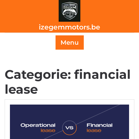
Skip
to
content
izegemmotors.be
Menu
Categorie:
financial
lease