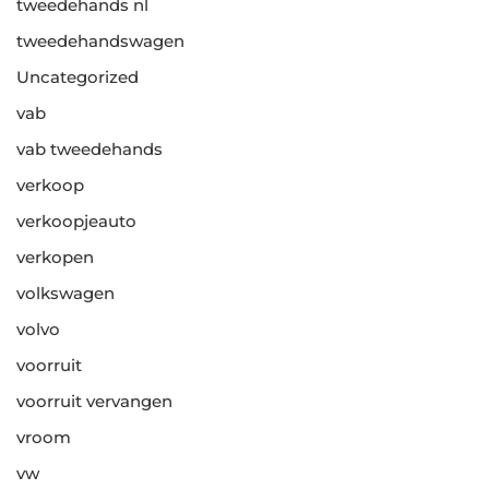
tweedehands nl
tweedehandswagen
Uncategorized
vab
vab tweedehands
verkoop
verkoopjeauto
verkopen
volkswagen
volvo
voorruit
voorruit vervangen
vroom
vw