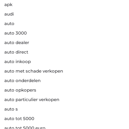
apk
audi
auto
auto 3000
auto dealer
auto direct
auto inkoop
auto met schade verkopen
auto onderdelen
auto opkopers
auto particulier verkopen
auto s
auto tot 5000
auto tot 5000 euro