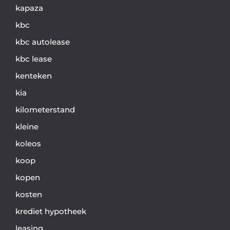
kapaza
kbc
kbc autolease
kbc lease
kenteken
kia
kilometerstand
kleine
koleos
koop
kopen
kosten
krediet hypotheek
leasing