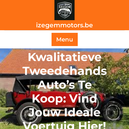
Skip
to
content
izegemmotors.be
Menu
Kwalitatieve
Tweedehands
Auto’s Te
Koop: Vind
Jouw Ideale
Voertuig Hier!