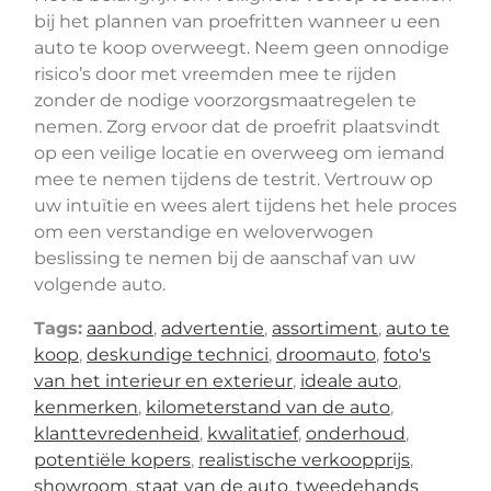
bij het plannen van proefritten wanneer u een
auto te koop overweegt. Neem geen onnodige
risico’s door met vreemden mee te rijden
zonder de nodige voorzorgsmaatregelen te
nemen. Zorg ervoor dat de proefrit plaatsvindt
op een veilige locatie en overweeg om iemand
mee te nemen tijdens de testrit. Vertrouw op
uw intuïtie en wees alert tijdens het hele proces
om een verstandige en weloverwogen
beslissing te nemen bij de aanschaf van uw
volgende auto.
Tags:
aanbod
,
advertentie
,
assortiment
,
auto te
koop
,
deskundige technici
,
droomauto
,
foto's
van het interieur en exterieur
,
ideale auto
,
kenmerken
,
kilometerstand van de auto
,
klanttevredenheid
,
kwalitatief
,
onderhoud
,
potentiële kopers
,
realistische verkoopprijs
,
showroom
,
staat van de auto
,
tweedehands