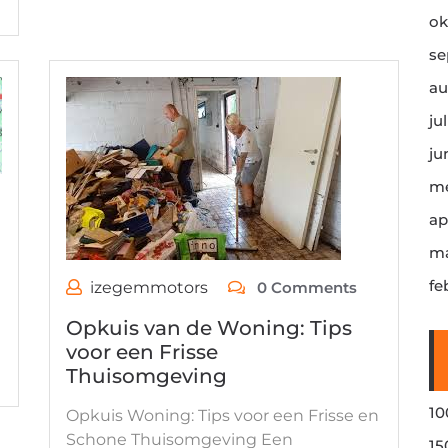
ok
se
au
ju
ju
me
ap
ma
fe
izegemmotors
0 Comments
Opkuis van de Woning: Tips
voor een Frisse
Thuisomgeving
10
Opkuis Woning: Tips voor een Frisse en
Schone Thuisomgeving Een
15