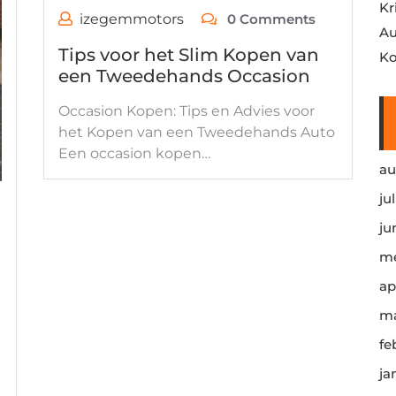
Kr
izegemmotors
0 Comments
Au
Tips voor het Slim Kopen van
Ko
een Tweedehands Occasion
Occasion Kopen: Tips en Advies voor
het Kopen van een Tweedehands Auto
Een occasion kopen…
au
ju
ju
me
ap
ma
fe
ja