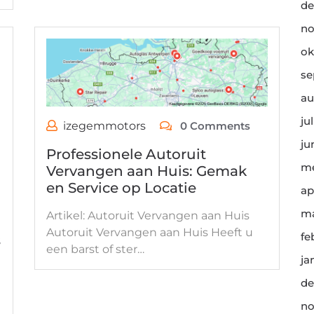
de
no
ok
se
au
ju
izegemmotors
0 Comments
ju
Professionele Autoruit
me
Vervangen aan Huis: Gemak
en Service op Locatie
ap
ma
Artikel: Autoruit Vervangen aan Huis
Autoruit Vervangen aan Huis Heeft u
fe
s
een barst of ster…
ja
de
no