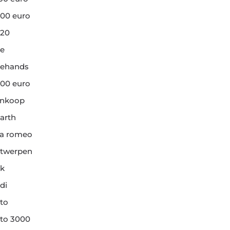
00 euro
20
e
ehands
00 euro
ankoop
arth
fa romeo
twerpen
k
di
to
to 3000