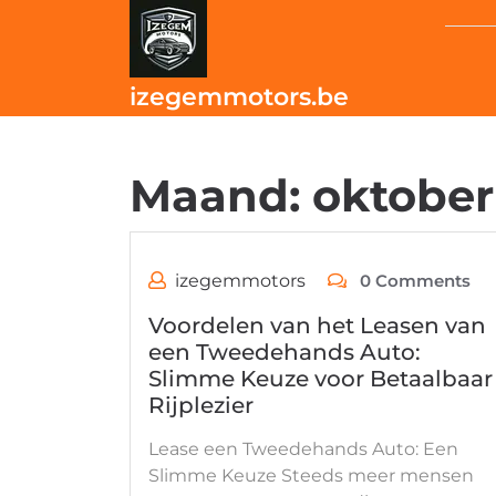
Skip
to
content
izegemmotors.be
Maand:
oktober
izegemmotors
0 Comments
Voordelen van het Leasen van
een Tweedehands Auto:
Slimme Keuze voor Betaalbaar
Rijplezier
Lease een Tweedehands Auto: Een
Slimme Keuze Steeds meer mensen