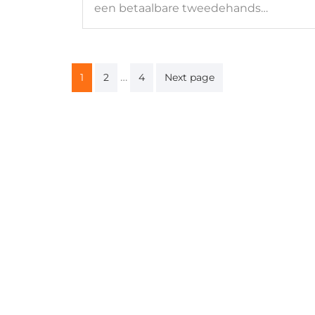
een betaalbare tweedehands…
Berichten
…
1
2
4
Next page
paginering