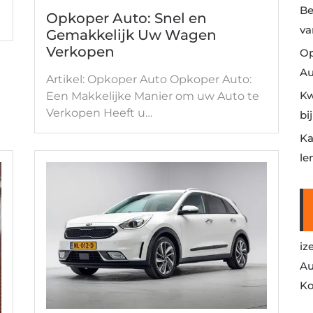
Be
Opkoper Auto: Snel en
va
Gemakkelijk Uw Wagen
Verkopen
Op
Au
Artikel: Opkoper Auto Opkoper Auto:
Kw
Een Makkelijke Manier om uw Auto te
Verkopen Heeft u…
bi
Ka
le
iz
Au
Ko