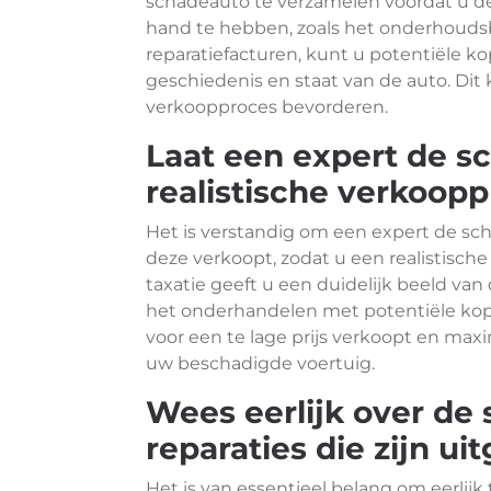
schadeauto te verzamelen voordat u dez
hand te hebben, zoals het onderhouds
reparatiefacturen, kunt u potentiële k
geschiedenis en staat van de auto. Di
verkoopproces bevorderen.
Laat een expert de s
realistische verkooppr
Het is verstandig om een expert de sch
deze verkoopt, zodat u een realistische
taxatie geeft u een duidelijk beeld va
het onderhandelen met potentiële kop
voor een te lage prijs verkoopt en max
uw beschadigde voertuig.
Wees eerlijk over de
reparaties die zijn ui
Het is van essentieel belang om eerlijk