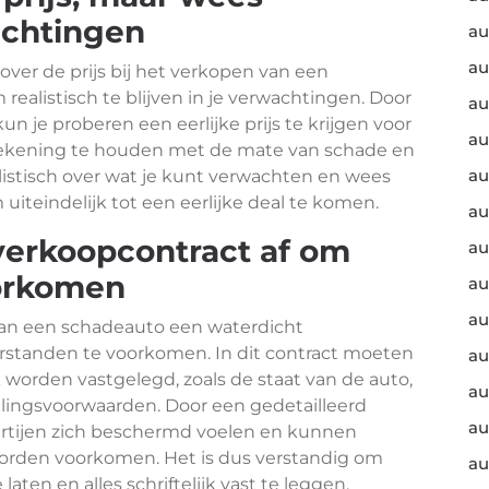
wachtingen
au
au
over de prijs bij het verkopen van een
realistisch te blijven in je verwachtingen. Door
au
 je proberen een eerlijke prijs te krijgen voor
au
m rekening te houden met de mate van schade en
au
istisch over wat je kunt verwachten en wees
iteindelijk tot een eerlijke deal te komen.
au
 verkoopcontract af om
au
orkomen
au
au
 van een schadeauto een waterdicht
erstanden te voorkomen. In dit contract moeten
au
 worden vastgelegd, zoals de staat van de auto,
au
talingsvoorwaarden. Door een gedetailleerd
au
partijen zich beschermd voelen en kunnen
worden voorkomen. Het is dus verstandig om
au
laten en alles schriftelijk vast te leggen.