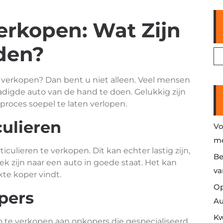
erkopen: Wat Zijn
den?
t verkopen? Dan bent u niet alleen. Veel mensen
digde auto van de hand te doen. Gelukkig zijn
proces soepel te laten verlopen.
culieren
Vo
me
culieren te verkopen. Dit kan echter lastig zijn,
Be
k zijn naar een auto in goede staat. Het kan
va
te koper vindt.
Op
pers
Au
Kw
o te verkopen aan opkopers die gespecialiseerd