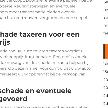
e verkoopt. Door alle relevante papieren bij de
ju
boekje, keuringsbewijzen en eventuele
me
opers meer transparantie bieden over de
ap
t kan hun vertrouwen vergroten en een soepel
ma
chade taxeren voor een
fe
ijs
ade aan uw auto te laten taxeren voordat u
 verkoopprijs kunt bepalen. Een professionele
n de omvang van de schade en kan u helpen bij
10
ers. Op deze manier voorkomt u dat u uw auto
15
imaliseert u uw opbrengst bij de verkoop van
20
20
 schade en eventuele
2d
tgevoerd
2d
 te zijn over de schade en eventuele reparaties