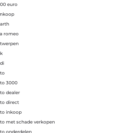
00 euro
ankoop
arth
fa romeo
twerpen
k
di
to
to 3000
to dealer
to direct
to inkoop
to met schade verkopen
to onderdelen