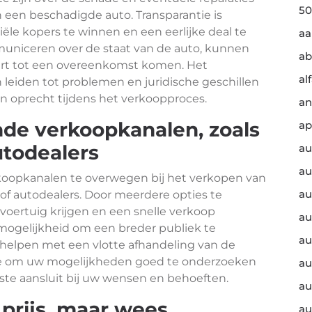
50
n een beschadigde auto. Transparantie is
ële kopers te winnen en een eerlijke deal te
a
mmuniceren over de staat van de auto, kunnen
ab
hart tot een overeenkomst komen. Het
al
n leiden tot problemen en juridische geschillen
 en oprecht tijdens het verkoopproces.
an
de verkoopkanalen, zoals
ap
utodealers
au
au
rkoopkanalen te overwegen bij het verkopen van
au
 of autodealers. Door meerdere opties te
 voertuig krijgen en een snelle verkoop
au
 mogelijkheid om een breder publiek te
au
 helpen met een vlotte afhandeling van de
ite om uw mogelijkheden goed te onderzoeken
au
este aansluit bij uw wensen en behoeften.
au
prijs, maar wees
au