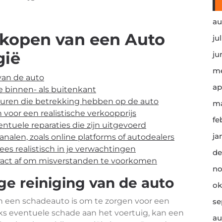
au
erkopen van een Auto
ju
gië
ju
me
van de auto
ap
e binnen- als buitenkant
turen die betrekking hebben op de auto
ma
voor een realistische verkoopprijs
fe
ntuele reparaties die zijn uitgevoerd
ja
alen, zoals online platforms of autodealers
es realistisch in je verwachtingen
de
ract af om misverstanden te voorkomen
no
ge reiniging van de auto
ok
an een schadeauto is om te zorgen voor een
se
ks eventuele schade aan het voertuig, kan een
au