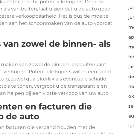
 achterlaten bij potentiële kopers. Door de
ju
 als van buiten, laat u zien dat u de auto goed
 betere verkoopbaarheid. Het is dus de moeite
ju
den aan het schoonmaken van de auto voordat
me
ap
s van zowel de binnen- als
ma
fe
 te maken van zowel de binnen- als buitenkant
ja
 verkopen. Potentiële kopers willen een goed
de
tuig, zowel qua uiterlijk als eventuele schade
oto’s te tonen, vergroot u de transparantie en
no
kan helpen bij een vlotte verkoop van uw auto.
ok
nten en facturen die
se
p de auto
au
ju
 en facturen die verband houden met de